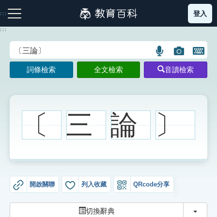
跳
登入
:::
到
主
:::
要
內
語
圖
開
容
注音索引圖示
筆畫索引圖示
部首索引表圖示
言
片
啟
詞條檢索
全文檢索
音讀檢索
搜
搜
鍵
尋
尋
盤
圖
圖
圖
示
示
示
〔
三
論
〕
網站導覽
生字詞彙表
開啟關聯
列入收藏
QRcode分享
成語故事
切換
切換辭典