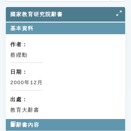
索引選單
國家教育研究院辭書
知識索引
單字索引
基本資料
生命大百科索引
作者：
蔡纓勳
遊戲專區
教學應用
日期：
2000年12月
貓頭鷹博士
出處：
教育大辭書
辭書內容