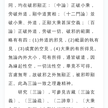
同，均在破邪顯正：〔中論〕正破小乘，
旁破外道，顯中道實相；〔十二門論〕並
破小乘、外道，正顯大乘甚深空義；〔百
論〕正破外道，旁破一切。破邪的範圍，
略有有四：(1)外道的邪見，(2)毗曇的執有
見，(3)成實的空見，(4)大乘的有所得見。
無論內外大小，苟有所得，通皆破遣，因
為緣起性空，一切法性空，畢竟不可得。
言慮無寄，故破邪之外無顯正，被邪即顯
正。此為三論一致之理趣精神。
研究〔三論〕，可參見吉藏〔三論玄
義〕、〔三論疏〕、〔二諦章〕、〔大乘