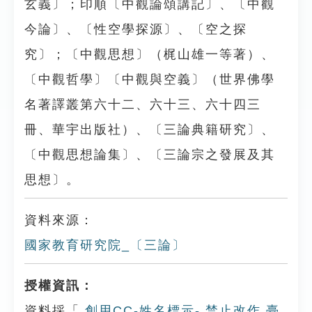
玄義〕；印順〔中觀論頌講記〕、〔中觀
今論〕、〔性空學探源〕、〔空之探
究〕；〔中觀思想〕（梶山雄一等著）、
〔中觀哲學〕〔中觀與空義〕（世界佛學
名著譯叢第六十二、六十三、六十四三
冊、華宇出版社）、〔三論典籍研究〕、
〔中觀思想論集〕、〔三論宗之發展及其
思想〕。
資料來源：
國家教育研究院_〔三論〕
授權資訊：
資料採「
創用CC-姓名標示- 禁止改作 臺