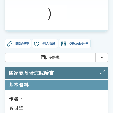
索引選單
）
知識索引
單字索引
生命大百科索引
開啟關聯
列入收藏
QRcode分享
遊戲專區
切換
切換辭典
教學應用
國家教育研究院辭書
貓頭鷹博士
基本資料
作者：
袁祖望