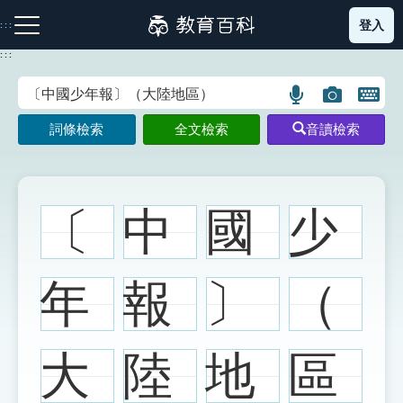
跳
登入
:::
到
主
:::
要
內
語
圖
開
容
注音索引圖示
筆畫索引圖示
部首索引表圖示
言
片
啟
詞條檢索
全文檢索
音讀檢索
搜
搜
鍵
尋
尋
盤
圖
圖
圖
示
示
示
〔
中
國
少
網站導覽
年
報
〕
（
生字詞彙表
大
陸
地
區
成語故事