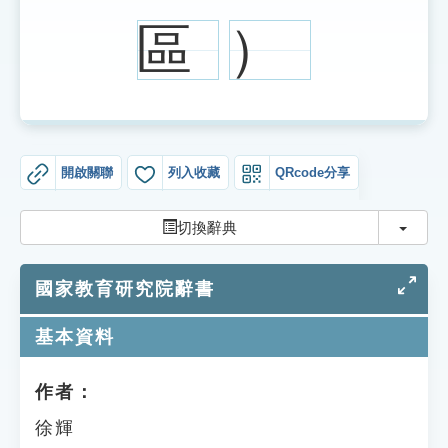
索引選單
區
）
知識索引
單字索引
生命大百科索引
開啟關聯
列入收藏
QRcode分享
遊戲專區
切換
切換辭典
教學應用
國家教育研究院辭書
貓頭鷹博士
基本資料
作者：
徐輝