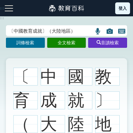
跳
登入
:::
到
主
:::
要
內
語
圖
開
容
注音索引圖示
筆畫索引圖示
部首索引表圖示
言
片
啟
詞條檢索
全文檢索
音讀檢索
搜
搜
鍵
尋
尋
盤
圖
圖
圖
示
示
示
〔
中
國
教
網站導覽
育
成
就
〕
生字詞彙表
（
大
陸
地
成語故事