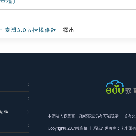
館章程〕
作 臺灣3.0版授權條款
」釋出
:::
說明
本網站內容豐富，雖經審查仍有可能疏漏，
若有欠
Copyright©2014教育部
丨系統維運廠商：卡米爾