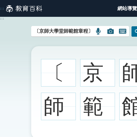
跳
網站導覽
:::
到
主
:::
要
內
語
圖
開
容
言
片
啟
搜
搜
鍵
尋
尋
盤
圖
圖
圖
〔
京
示
示
示
師
範