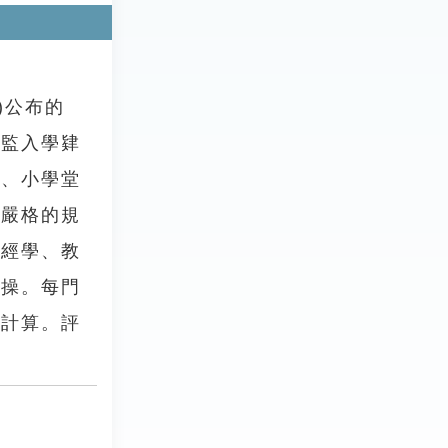
)公布的
生監入學肄
中、小學堂
有嚴格的規
、經學、教
體操。每門
均計算。評