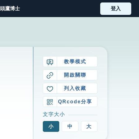
頭鷹博士
登入
教學模式
開啟關聯
列入收藏
QRcode分享
文字大小
小
中
大