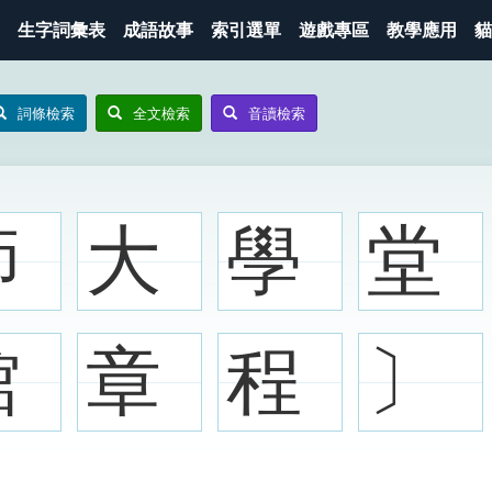
生字詞彙表
成語故事
索引選單
遊戲專區
教學應用
貓
詞條檢索
全文檢索
音讀檢索
師
大
學
堂
館
章
程
〕