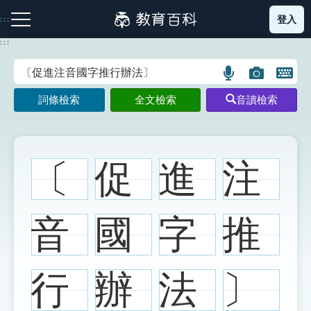
跳
登入
:::
到
主
:::
要
內
語
圖
開
容
注音索引圖示
筆畫索引圖示
部首索引表圖示
言
片
啟
詞條檢索
全文檢索
音讀檢索
搜
搜
鍵
尋
尋
盤
圖
圖
圖
示
示
示
〔
促
進
注
網站導覽
音
國
字
推
生字詞彙表
行
辦
法
〕
成語故事