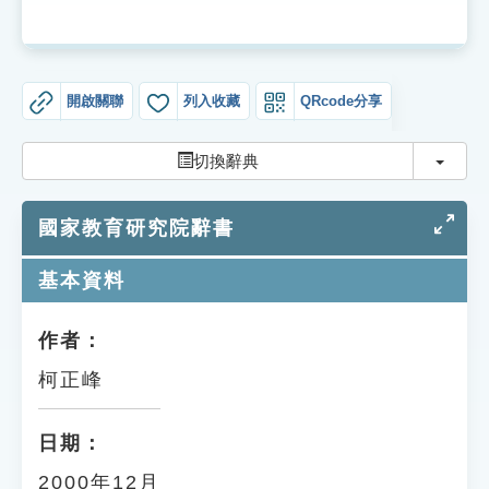
索引選單
知識索引
單字索引
開啟關聯
列入收藏
QRcode分享
生命大百科索引
切換
切換辭典
遊戲專區
國家教育研究院辭書
教學應用
基本資料
貓頭鷹博士
作者：
柯正峰
日期：
2000年12月