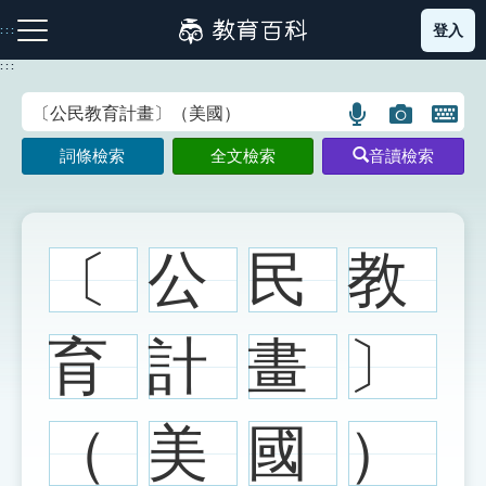
跳
登入
:::
到
主
:::
要
內
語
圖
開
容
注音索引圖示
筆畫索引圖示
部首索引表圖示
言
片
啟
詞條檢索
全文檢索
音讀檢索
搜
搜
鍵
尋
尋
盤
圖
圖
圖
示
示
示
〔
公
民
教
網站導覽
育
計
畫
〕
生字詞彙表
（
美
國
）
成語故事