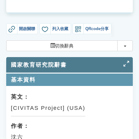
索引選單
知識索引
單字索引
開啟關聯
列入收藏
QRcode分享
生命大百科索引
切換
切換辭典
遊戲專區
國家教育研究院辭書
教學應用
基本資料
貓頭鷹博士
英文：
[CIVITAS Project] (USA)
作者：
沈六