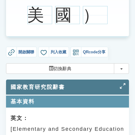
索引選單
美
國
）
知識索引
單字索引
生命大百科索引
開啟關聯
列入收藏
QRcode分享
遊戲專區
切換
切換辭典
教學應用
國家教育研究院辭書
貓頭鷹博士
基本資料
英文：
[Elementary and Secondary Education