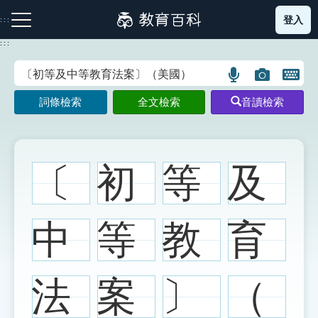
跳
登入
:::
到
主
:::
要
內
語
圖
開
容
注音索引圖示
筆畫索引圖示
部首索引表圖示
言
片
啟
詞條檢索
全文檢索
音讀檢索
搜
搜
鍵
尋
尋
盤
圖
圖
圖
示
示
示
〔
初
等
及
網站導覽
中
等
教
育
生字詞彙表
法
案
〕
（
成語故事