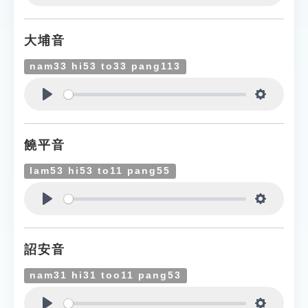
Play
Settings
大埔音
nam33 hi53 to33 pang113
Play
Settings
饒平音
lam53 hi53 to11 pang55
Play
Settings
詔安音
nam31 hi31 too11 pang53