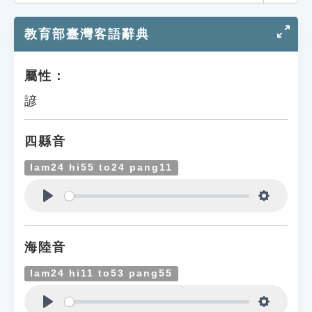
索引選單
教育部臺灣客語辭典
知識索引
單字索引
屬性：
生命大百科索引
諺
遊戲專區
四縣音
教學應用
lam24 hi55 to24 pang11
貓頭鷹博士
Play
Settings
海陸音
lam24 hi11 to53 pang55