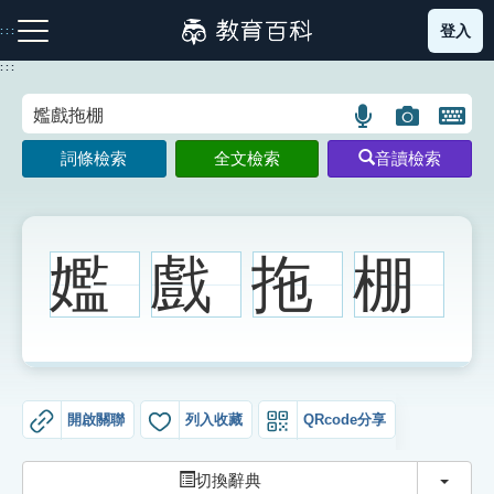
跳
登入
:::
到
主
:::
要
內
語
圖
開
容
注音索引圖示
筆畫索引圖示
部首索引表圖示
言
片
啟
詞條檢索
全文檢索
音讀檢索
搜
搜
鍵
尋
尋
盤
圖
圖
圖
示
示
示
㜮
戲
拖
棚
網站導覽
生字詞彙表
開啟關聯
列入收藏
QRcode分享
成語故事
切換
切換辭典