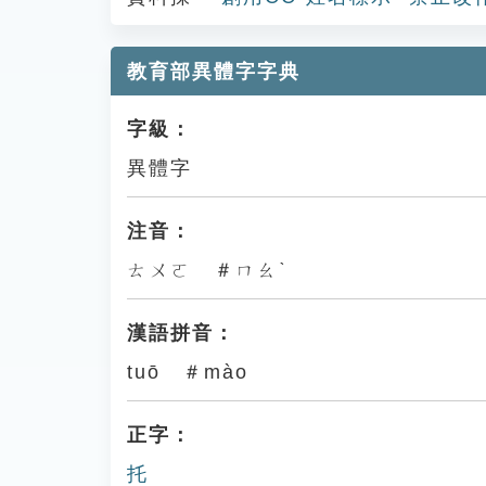
教育部異體字字典
字級：
異體字
注音：
ㄊㄨㄛ ＃ㄇㄠˋ
漢語拼音：
tuō ＃mào
正字：
托