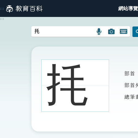
跳
網站導覽
:::
到
主
:::
要
內
語
圖
開
容
言
片
啟
搜
搜
鍵
尋
尋
盤
圖
圖
圖
㧌
示
示
示
部首
部首
總筆