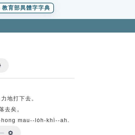
教育部異體字字典
Settings
用力地打下去。
落去矣。
-hong mau--lo̍h-khì--ah.