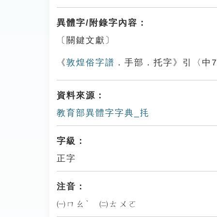
異體字/附錄字內容：
〔關鍵文獻〕
《
敦煌俗字譜
．手部．托字》引〈中74
資料來源：
教育部異體字字典_㧌
字級：
正字
注音：
㈠ㄇㄠˋ ㈡ㄊㄨㄛ