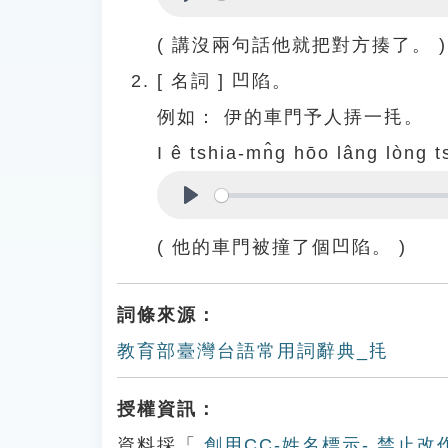
Play
( 講沒兩句話他就把對方揍了。 )
[
名詞
]
凹陷。
例如：
伊的車門予人挵一㧌。
I ê tshia-mn̂g hōo lâng lòng ts
Play
( 他的車門被撞了個凹陷。 )
詞條來源：
教育部臺灣台語常用詞辭典_㧌
授權資訊：
資料採「
創用CC-姓名標示- 禁止改