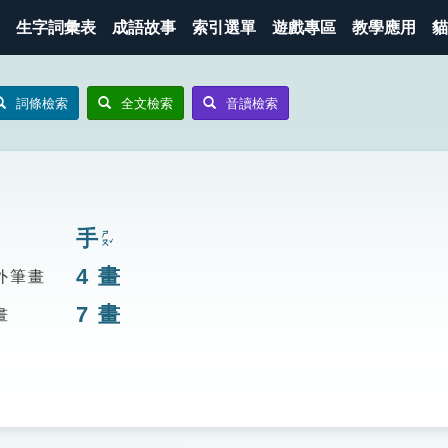
生字詞彙表
成語故事
索引選單
遊戲專區
教學應用
貓
詞條檢索
全文檢索
音讀檢索
手
ㄕㄡˇ
4
畫
外筆畫
7
畫
畫