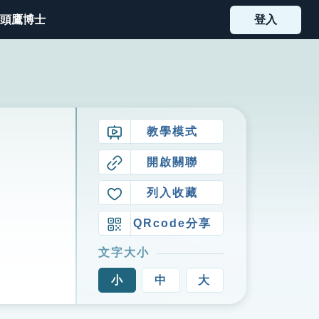
頭鷹博士
登入
教學模式
開啟關聯
列入收藏
QRcode分享
文字大小
小
中
大