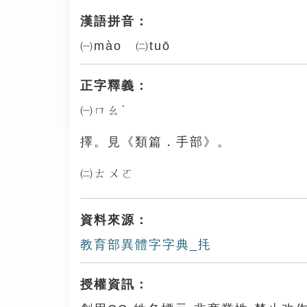
漢語拼音：
㈠mào ㈡tuō
正字釋義：
㈠ㄇㄠˋ
擇。見《類篇．手部》。
㈡ㄊㄨㄛ
資料來源：
教育部異體字字典_㧌
授權資訊：