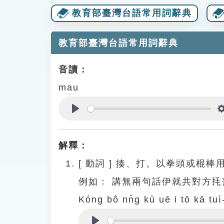
教育部臺灣台語常用詞辭典
教育部臺灣台語常用詞辭典
音讀：
mau
Play
解釋：
[
動詞
]
揍、打。以拳頭或棍棒
例如：
講無兩句話伊就共對方㧌
Kóng bô nn̄g kù uē i tō kā tuì