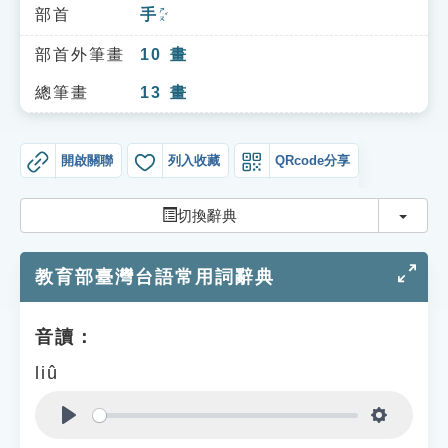
索引選單
部首
手
ㄕㄡˇ
知識索引
部首外筆畫
10
畫
單字索引
總筆畫
13
畫
生命大百科索引
開啟關聯
列入收藏
QRcode分享
遊戲專區
切換
切換辭典
教學應用
教育部臺灣台語常用詞辭典
貓頭鷹博士
音讀：
liû
Play
Settings