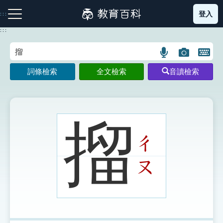
跳
登入
:::
到
主
:::
要
內
語
圖
開
容
注音索引圖示
筆畫索引圖示
部首索引表圖示
言
片
啟
詞條檢索
全文檢索
音讀檢索
搜
搜
鍵
尋
尋
盤
圖
圖
圖
示
示
示
㨨
ㄔ
網站導覽
ㄡ
生字詞彙表
成語故事