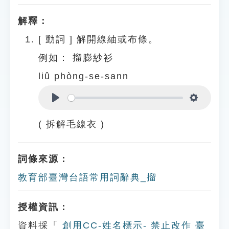
解釋：
[
動詞
]
解開線紬或布條。
例如：
㨨膨紗衫
liû phòng-se-sann
Play
Settings
( 拆解毛線衣 )
詞條來源：
教育部臺灣台語常用詞辭典_㨨
授權資訊：
資料採「
創用CC-姓名標示- 禁止改作 臺