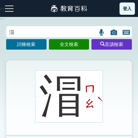
跳
登入
:::
到
主
:::
要
內
語
圖
開
容
注音索引圖示
筆畫索引圖示
部首索引表圖示
言
片
啟
詞條檢索
全文檢索
音讀檢索
搜
搜
鍵
尋
尋
盤
圖
圖
圖
示
示
示
㴘
ㄇ
網站導覽
ˋ
ㄠ
生字詞彙表
成語故事