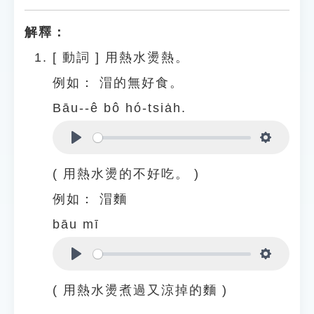
解釋：
[
動詞
]
用熱水燙熱。
例如：
㴘的無好食。
Bāu--ê bô hó-tsia̍h.
Play
Settings
( 用熱水燙的不好吃。 )
例如：
㴘麵
bāu mī
Play
Settings
( 用熱水燙煮過又涼掉的麵 )