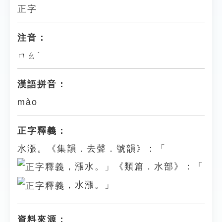
正字
注音：
ㄇㄠˋ
漢語拼音：
mào
正字釋義：
水漲。《集韻．去聲．號韻》：「
，漲水。」《類篇．水部》：「
，水漲。」
資料來源：