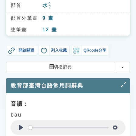
索引選單
ㄕㄨㄟˇ
部首
水
知識索引
部首外筆畫
9
畫
單字索引
總筆畫
12
畫
生命大百科索引
開啟關聯
列入收藏
QRcode分享
遊戲專區
切換
切換辭典
教學應用
教育部臺灣台語常用詞辭典
貓頭鷹博士
音讀：
bāu
Play
Settings