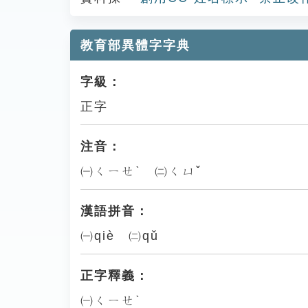
教育部異體字字典
字級：
正字
注音：
㈠ㄑㄧㄝˋ ㈡ㄑㄩˇ
漢語拼音：
㈠qiè ㈡qǔ
正字釋義：
㈠ㄑㄧㄝˋ