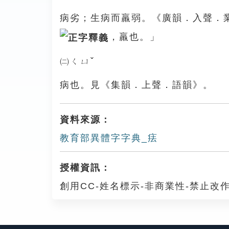
病劣；生病而羸弱。《廣韻．入聲．
，羸也。」
㈡ㄑㄩˇ
病也。見《集韻．上聲．語韻》。
資料來源：
教育部異體字字典_㾀
授權資訊：
創用CC-姓名標示-非商業性-禁止改作