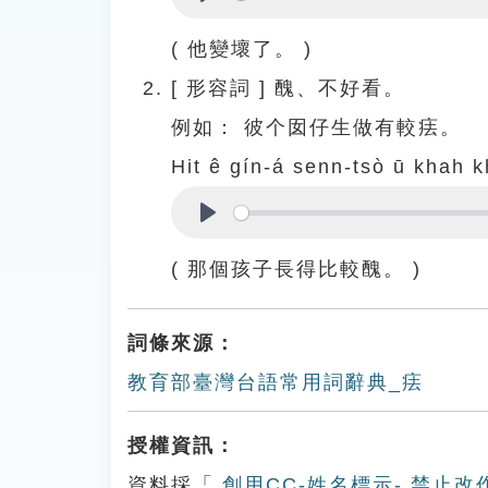
Play
( 他變壞了。 )
[
形容詞
]
醜、不好看。
例如：
彼个囡仔生做有較㾀。
Hit ê gín-á senn-tsò ū khah k
Play
( 那個孩子長得比較醜。 )
詞條來源：
教育部臺灣台語常用詞辭典_㾀
授權資訊：
資料採「
創用CC-姓名標示- 禁止改