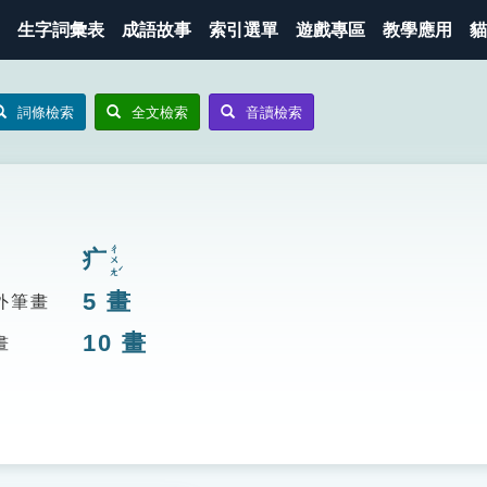
生字詞彙表
成語故事
索引選單
遊戲專區
教學應用
貓
詞條檢索
全文檢索
音讀檢索
ㄔㄨㄤˊ
疒
5
畫
外筆畫
10
畫
畫