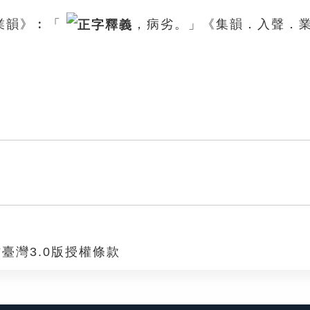
業韻》︰「
，病劣。」《集韻．入聲．
臺灣3.0版授權條款