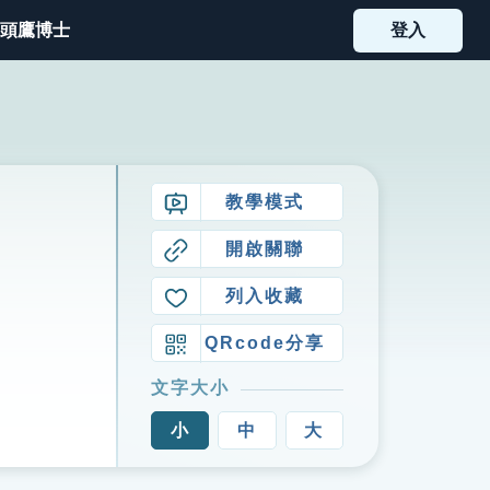
頭鷹博士
登入
教學模式
開啟關聯
列入收藏
QRcode分享
文字大小
小
中
大