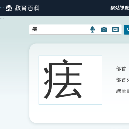
跳
網站導覽
:::
到
主
:::
要
內
語
圖
開
容
言
片
啟
搜
搜
鍵
尋
尋
盤
圖
圖
圖
㾀
示
示
示
部首
部首
總筆