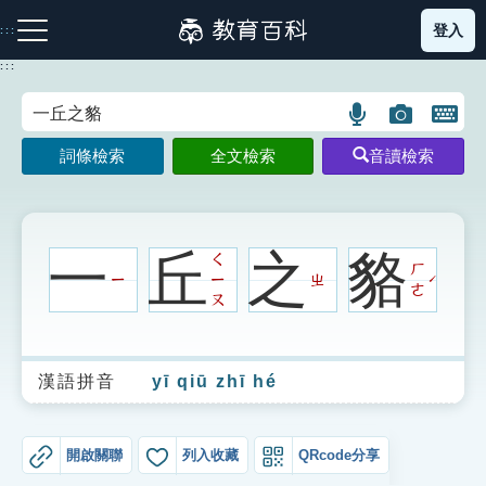
跳
登入
:::
到
主
:::
要
內
語
圖
開
容
注音索引圖示
筆畫索引圖示
部首索引表圖示
言
片
啟
詞條檢索
全文檢索
音讀檢索
搜
搜
鍵
尋
尋
盤
圖
圖
圖
示
示
示
一
丘
之
貉
ㄑ
ㄏ
ㄧ
ㄧ
ㄓ
ˊ
ㄜ
ㄡ
網站導覽
漢語拼音
yī qiū zhī hé
生字詞彙表
成語故事
開啟關聯
列入收藏
QRcode分享