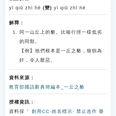
yī qiū zhī hé
(變)
yì qiū zhī hé
解釋：
同一山丘上的貉。比喻行徑一樣低劣
的同類。
【例】他們根本是一丘之貉，狼狽為
奸，令人厭惡。
資料來源：
教育部國語辭典簡編本_一丘之貉
授權資訊：
資料採「
創用CC-姓名標示- 禁止改作 臺