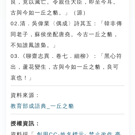
良，竟以滅亡。令親任大臣，即至今耳。
古與今如一丘之貉。」（源）
02.清．吳偉業〈偶成〉詩其五：「韓非傳
同老子，蘇侯坐配唐堯。今古一丘之貉，
不知誰鳳誰梟。」
03.《聊齋志異．卷七．細柳》：「黑心符
出，蘆花變生，古與今如一丘之貉，良可
哀也！」
資料來源：
教育部成語典_一丘之貉
授權資訊：
資料採「
創用CC-姓名標示- 禁止改作 臺