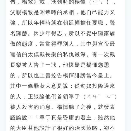
傳．楊敞》載，漢朝時的楊惲（ㄩㄣˋ），
父親楊敞是昭帝時的丞相，他自己能力又
強，所以年輕時就在朝廷裡擔任要職，聲
名顯赫。因少年得志，所以不覺中顯露驕
傲的態度，常常得罪別人，其中與宣帝最
寵信的太僕戴長樂的私仇最深。有一次戴
長樂被人告了一狀，他懷疑是楊惲慫恿
的，所以也上書控告楊惲誹謗當今皇上。
其中一條罪狀大意是說：從匈奴投降過來
的人，正談論他們首領單于（ㄔㄢˊ ㄩˊ）
被人殺害的消息。楊惲聽了之後，就發表
議論說：「單于真是昏庸的君主，雖然他
的大臣替他設計了很好的治國策略，卻不