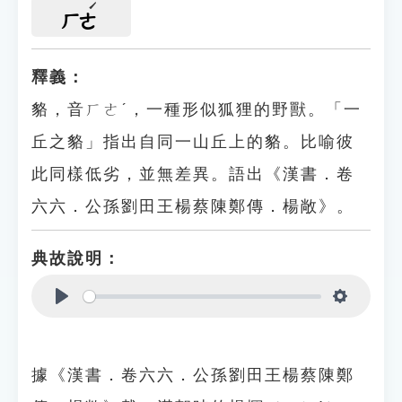
ㄏㄜ
釋義：
貉，音ㄏㄜˊ，一種形似狐狸的野獸。「一
丘之貉」指出自同一山丘上的貉。比喻彼
此同樣低劣，並無差異。語出《漢書．卷
六六．公孫劉田王楊蔡陳鄭傳．楊敞》。
典故說明：
Play
Settings
據《漢書．卷六六．公孫劉田王楊蔡陳鄭