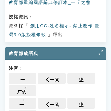
教育部重編國語辭典修訂本_一丘之貉
授權資訊：
資料採「
創用CC-姓名標示- 禁止改作 臺
灣3.0版授權條款
」釋出
教育部成語典
注音：
ㄧ
ㄑㄧㄡ
ㄓ
ㄏㄜ
ㄧ
ㄑㄧㄡ
ㄓ