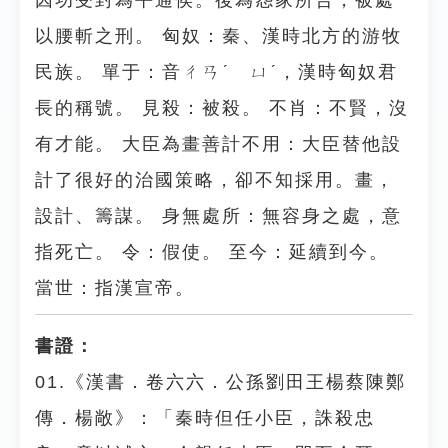
因功受封為平通侯。後為怨家所告，被處
以腰斬之刑。 匈奴：秦、漢時北方的游牧
民族。 單于：音ㄔㄢˊ ㄩˊ，漢時匈奴君
長的稱號。 見殺：被殺。 不肖：不賢，沒
有才能。 大臣為畫善計不用：大臣替他設
計了很好的治國策略，卻不知採用。畫，
設計、籌謀。 身無處所：無容身之處，意
指死亡。 令：假使。 至今：延續到今。
當世：指漢宣帝。
書證：
01.《漢書．卷六六．公孫劉田王楊蔡陳鄭
傳．楊敞》：「秦時但任小臣，誅殺忠