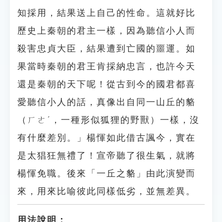
知採用，結果送上自己的性命。這就好比
歷史上秦朝的君主一樣，因為聽信小人而
殺害忠貞大臣，結果遭到亡國的噩運。如
果當時秦朝的君王肯採納忠言，也許今天
還是秦朝的天下呢！從古到今的國君都喜
愛聽信小人的話，真像出自同一山丘的貉
（ㄏㄜˊ，一種形似狐狸的野獸）一樣，沒
有什麼差別。」楊惲如此借古諷今，實在
是太猖狂無禮了！宣帝聽了很生氣，就將
楊惲免職。後來「一丘之貉」由此演變而
來，用來比喻彼此同樣低劣，並無差異。
用法說明：