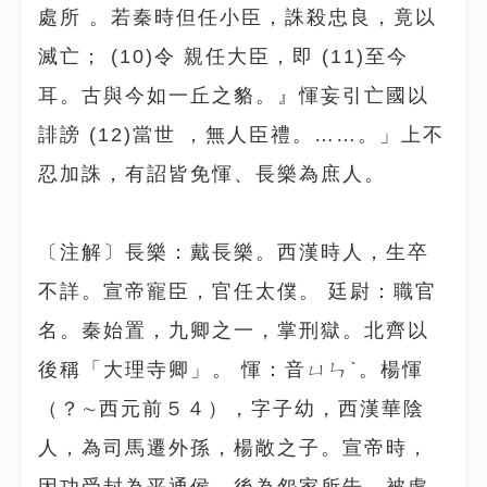
處所 。若秦時但任小臣，誅殺忠良，竟以
滅亡； (10)令 親任大臣，即 (11)至今
耳。古與今如一丘之貉。』惲妄引亡國以
誹謗 (12)當世 ，無人臣禮。……。」上不
忍加誅，有詔皆免惲、長樂為庶人。
〔注解〕長樂：戴長樂。西漢時人，生卒
不詳。宣帝寵臣，官任太僕。 廷尉：職官
名。秦始置，九卿之一，掌刑獄。北齊以
後稱「大理寺卿」。 惲：音ㄩㄣˋ。楊惲
（？∼西元前５４），字子幼，西漢華陰
人，為司馬遷外孫，楊敞之子。宣帝時，