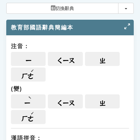
索引選單
切換
切換辭典
知識索引
教育部國語辭典簡編本
單字索引
生命大百科索引
注音：
遊戲專區
ㄧ
ㄑㄧㄡ
ㄓ
教學應用
ㄏㄜ
(變)
貓頭鷹博士
ㄧ
ㄑㄧㄡ
ㄓ
ㄏㄜ
漢語拼音：