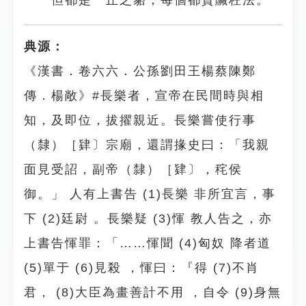
但都是一丘之貉，每個都貪贓枉法。
典源：
《漢書．卷六六．公孫劉田王楊蔡陳鄭
傳．楊敞》#長樂者，宣帝在民間時與相
知，及即位，拔擢親近。長樂嘗使行事
（隸）［肄〕宗廟，還謂掾史曰：「我親
面見受詔，副帝（隸）［肄〕，秺侯
御。」 人有上書告 (1)長樂 非所宜言，事
下 (2)廷尉 。長樂疑 (3)惲 教人告之，亦
上書告惲罪：「……惲聞 (4)匈奴 降者道
(5)單于 (6)見殺 ，惲曰：『得 (7)不肖
君， (8)大臣為畫善計不用 ，自令 (9)身無