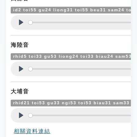
id2 toi55 gu24 liong31 toi55 beu31 sam24 toi5
Play
海陸音
rhid5 toi33 gu53 liong24 toi33 biau24 sam53 t
Play
大埔音
rhid21 toi53 gu33 ngi53 toi53 biau31 sam33 to
Play
相關資料連結