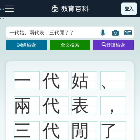
跳
登入
:::
到
主
:::
要
內
語
圖
開
容
注音索引圖示
筆畫索引圖示
部首索引表圖示
言
片
啟
詞條檢索
全文檢索
音讀檢索
搜
搜
鍵
尋
尋
盤
圖
圖
圖
示
示
示
一
代
姑
、
網站導覽
兩
代
表
，
生字詞彙表
三
代
閒
了
成語故事