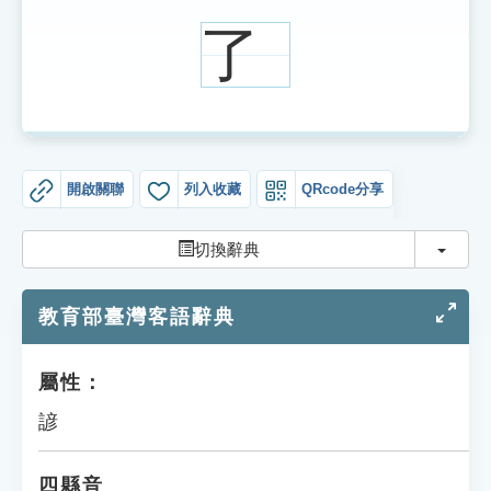
索引選單
了
知識索引
單字索引
生命大百科索引
開啟關聯
列入收藏
QRcode分享
遊戲專區
切換
切換辭典
教學應用
教育部臺灣客語辭典
貓頭鷹博士
屬性：
諺
四縣音