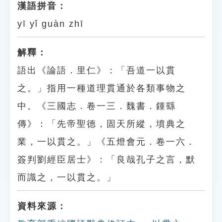
漢語拼音：
yī yǐ guàn zhī
解釋：
語出《論語．里仁》：「吾道一以貫
之。」指用一種道理貫通於各類事物之
中。《三國志．卷一三．魏書．鍾繇
傳》：「先帝聖德，固天所縱，墳典之
業，一以貫之。」《五燈會元．卷一六．
簽判劉經臣居士》：「良哉孔子之言，默
而識之，一以貫之。」
資料來源：