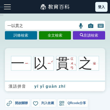
跳
登入
:::
到
主
:::
要
內
語
圖
開
容
注音索引圖示
筆畫索引圖示
部首索引表圖示
言
片
啟
詞條檢索
全文檢索
音讀檢索
搜
搜
鍵
尋
尋
盤
圖
圖
圖
示
示
示
一
以
貫
之
ㄍ
ˇ
ㄧ
ㄧ
ㄨ
ㄓ
ˋ
ㄢ
網站導覽
漢語拼音
yī yǐ guàn zhī
生字詞彙表
成語故事
開啟關聯
列入收藏
QRcode分享