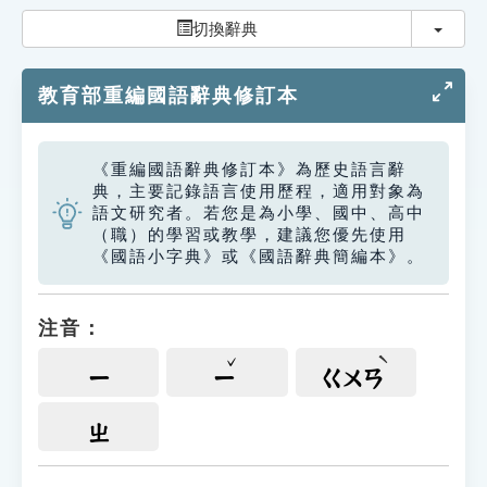
索引選單
切換
切換辭典
知識索引
教育部重編國語辭典修訂本
單字索引
生命大百科索引
《重編國語辭典修訂本》為歷史語言辭
典，主要記錄語言使用歷程，適用對象為
遊戲專區
語文研究者。若您是為小學、國中、高中
（職）的學習或教學，建議您優先使用
《國語小字典》或《國語辭典簡編本》。
教學應用
貓頭鷹博士
注音：
ㄧ
ㄧ
ㄍㄨㄢ
ㄓ