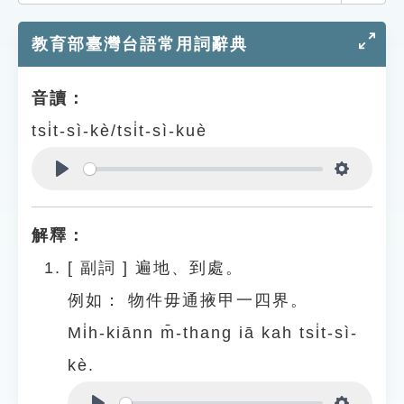
索引選單
教育部臺灣台語常用詞辭典
知識索引
單字索引
音讀：
生命大百科索引
tsi̍t-sì-kè/tsi̍t-sì-kuè
遊戲專區
Play
Settings
教學應用
解釋：
貓頭鷹博士
[
副詞
]
遍地、到處。
例如：
物件毋通掖甲一四界。
Mi̍h-kiānn m̄-thang iā kah tsi̍t-sì-
kè.