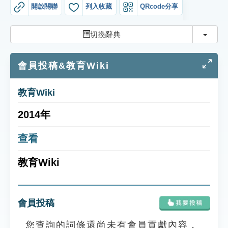
索引選單
開啟關聯
列入收藏
QRcode分享
知識索引
切換
切換辭典
單字索引
會員投稿&教育Wiki
生命大百科索引
教育Wiki
遊戲專區
2014年
教學應用
查看
貓頭鷹博士
教育Wiki
會員投稿
您查詢的詞條還尚未有會員貢獻內容，