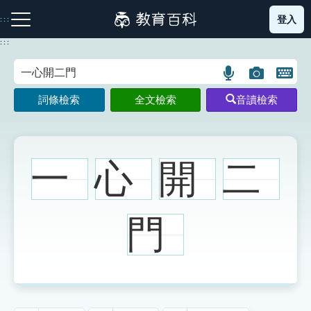
跳
登入
:::
到
主
:::
要
內
語
圖
開
容
注音索引圖示
筆畫索引圖示
部首索引表圖示
言
片
啟
詞條檢索
全文檢索
音讀檢索
搜
搜
鍵
尋
尋
盤
圖
圖
圖
示
示
示
一
心
開
二
網站導覽
門
生字詞彙表
成語故事