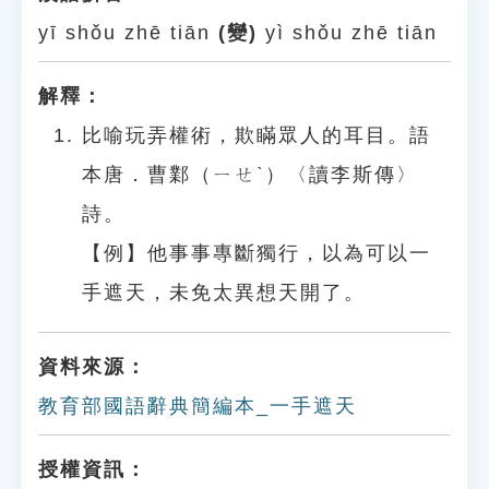
yī shǒu zhē tiān
(變)
yì shǒu zhē tiān
解釋：
比喻玩弄權術，欺瞞眾人的耳目。語
本唐．曹鄴（ㄧㄝˋ）〈讀李斯傳〉
詩。
【例】他事事專斷獨行，以為可以一
手遮天，未免太異想天開了。
資料來源：
教育部國語辭典簡編本_一手遮天
授權資訊：