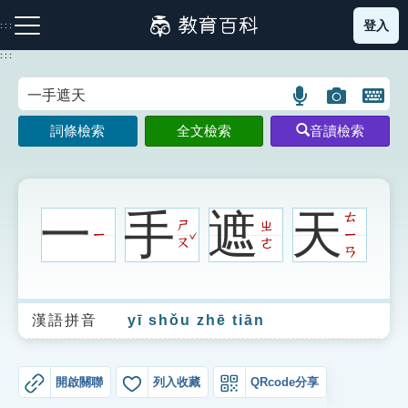
跳
登入
:::
到
主
:::
要
內
語
圖
開
容
注音索引圖示
筆畫索引圖示
部首索引表圖示
言
片
啟
詞條檢索
全文檢索
音讀檢索
搜
搜
鍵
尋
尋
盤
圖
圖
圖
示
示
示
一
手
遮
天
ㄊ
ㄕ
ㄓ
ˇ
ㄧ
ㄧ
ㄡ
ㄜ
ㄢ
網站導覽
漢語拼音
yī shǒu zhē tiān
生字詞彙表
成語故事
開啟關聯
列入收藏
QRcode分享