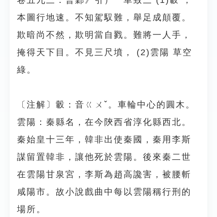
卷五九三．曹鄴》引）一車致三 (1)轂 ，
本圖行地速。不知駕馭難，舉足成顛覆。
欺暗尚不然，欺明當自戮。難將一人手，
掩得天下目。不見三尺墳， (2)雲陽 草空
綠。
〔注解〕轂：音ㄍㄨˇ。車輪中心的圓木。
雲陽：秦縣名，在今陝西省淳化縣西北。
秦始皇十三年，韓非出使秦國，秦用李斯
謀留置韓非，讓他死於雲陽。後來秦二世
在雲陽甘泉宮，李斯為趙高讒害，被腰斬
咸陽市。故小說戲曲中每以雲陽稱行刑的
場所。