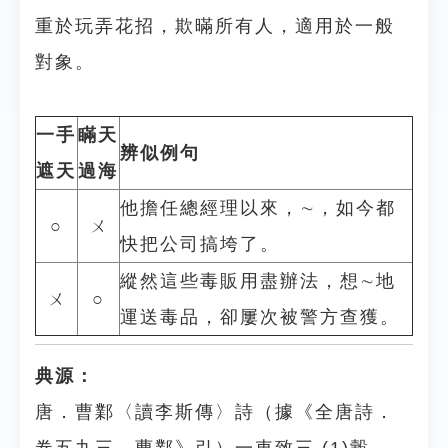
重於玩弄花招，欺暪所有人，適用於一般
對象。
一手
瞞天
辨似例句
遮天
過海
他擔任總經理以來，∼，如今都
○
ㄨ
快把公司搞垮了。
縱然這些毒販用盡辦法，想∼地
ㄨ
○
運送毒品，卻屢次被警方查獲。
典源：
唐．曹鄴〈讀李斯傳〉詩（據《全唐詩．