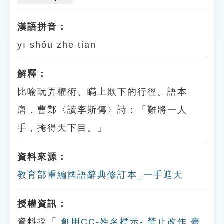
漢語拼音：
yī shǒu zhē tiān
解釋：
比喻玩弄權術、瞞上欺下的行徑。語本
唐．曹鄴〈讀李斯傳〉詩：「難將一人
手，掩得天下目。」
資料來源：
教育部重編國語辭典修訂本_一手遮天
授權資訊：
資料採「
創用CC-姓名標示- 禁止改作 臺