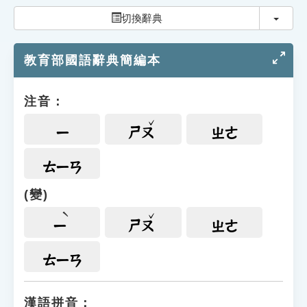
索引選單
切換
切換辭典
知識索引
教育部國語辭典簡編本
單字索引
生命大百科索引
注音：
遊戲專區
ㄧ
ㄕㄡ
ㄓㄜ
教學應用
ㄊㄧㄢ
(變)
貓頭鷹博士
ㄧ
ㄕㄡ
ㄓㄜ
ㄊㄧㄢ
漢語拼音：