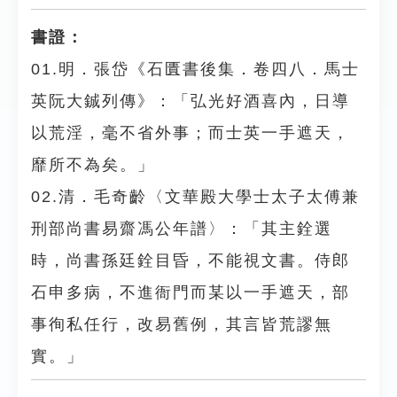
書證：
01.明．張岱《石匱書後集．卷四八．馬士
英阮大鋮列傳》：「弘光好酒喜內，日導
以荒淫，毫不省外事；而士英一手遮天，
靡所不為矣。」
02.清．毛奇齡〈文華殿大學士太子太傅兼
刑部尚書易齋馮公年譜〉：「其主銓選
時，尚書孫廷銓目昏，不能視文書。侍郎
石申多病，不進衙門而某以一手遮天，部
事徇私任行，改易舊例，其言皆荒謬無
實。」