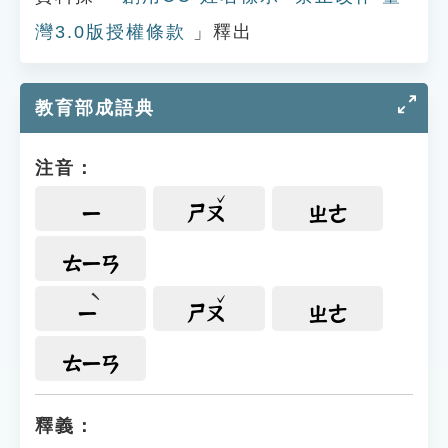
灣3.0版授權條款
」釋出
教育部成語典
注音：
ㄧ
ㄕㄡ
ㄓㄜ
ㄊㄧㄢ
ㄧ
ㄕㄡ
ㄓㄜ
ㄊㄧㄢ
釋義：