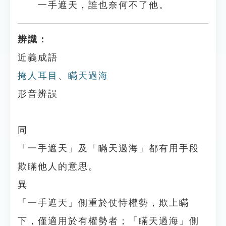
一手遮天，誰也奈何不了他。
辨識：
近義成語
掩人耳目
、
瞞天過海
形音辨誤
同
「一手遮天」及「瞞天過海」都有用手段
欺瞞他人的意思。
異
「一手遮天」側重於仗恃權勢，欺上瞞
下，僅適用於有權勢者；「瞞天過海」側