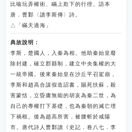
比喻玩弄權術、瞞上欺下的行徑。語本
唐．曹鄴〈讀李斯傳〉詩。
△「瞞天過海」
典故說明：
李斯，楚國人，入秦為相。他助秦始皇廢
除封建，確立郡縣制，建立中央集權的大
一統帝國。後來秦始皇在沙丘平召駕崩，
李斯和趙高合謀假造詔書，賜死扶蘇，殺
害蒙恬，立昏庸無能的胡亥為秦二世，為
自己的專權打下基礎，也為秦朝的滅亡埋
下禍根。後為趙高所害，被腰斬於咸陽
市。唐代詩人曹鄴讀《史記．卷八七．李