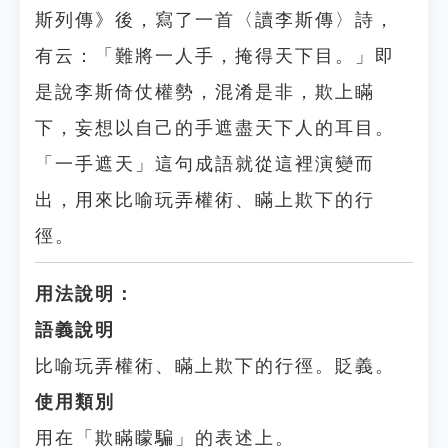
斯列傳》後，寫了一首〈讀李斯傳〉詩，
有云：「難將一人手，掩得天下目。」即
是說李斯倚仗權勢，混淆是非，欺上瞞
下，妄想以自己的手遮盡天下人的耳目。
「一手遮天」這句成語就從這裡演變而
出，用來比喻玩弄權術、瞞上欺下的行
徑。
用法說明：
語義說明
比喻玩弄權術、瞞上欺下的行徑。貶義。
使用類別
用在「欺瞞矇騙」的表述上。