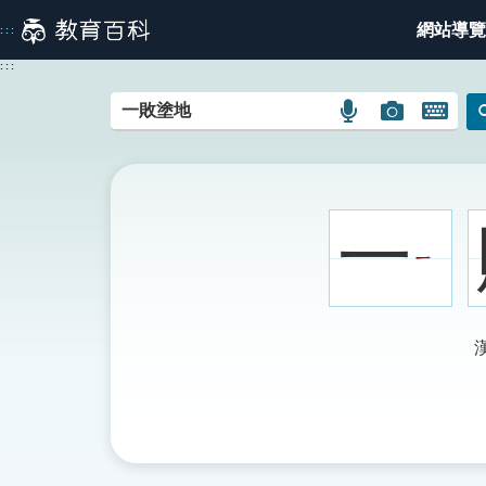
跳
網站導覽
:::
到
主
:::
要
內
語
圖
開
容
言
片
啟
搜
搜
鍵
尋
尋
盤
圖
圖
圖
一
示
示
示
ㄧ