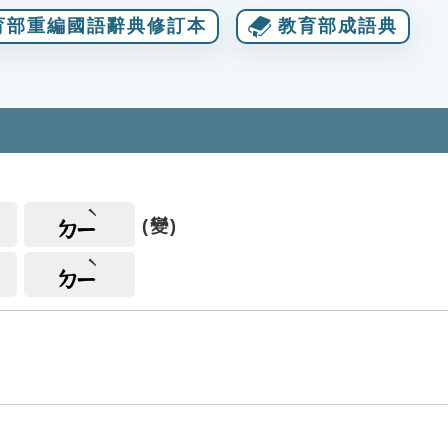
育部重編國語辭典修訂本
教育部成語典
(變)
ㄉㄧ
ㄉㄧ