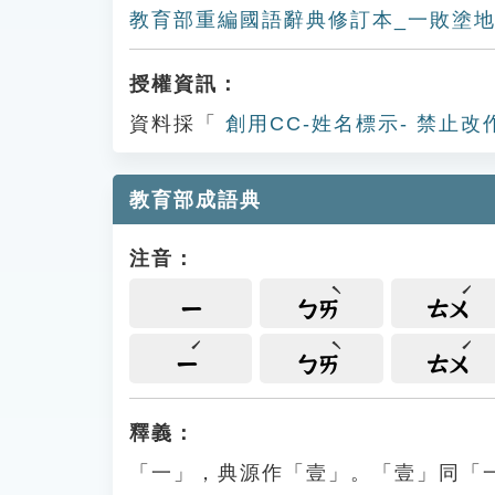
教育部重編國語辭典修訂本_一敗塗
授權資訊：
資料採「
創用CC-姓名標示- 禁止改
教育部成語典
注音：
ㄧ
ㄅㄞ
ㄊㄨ
ㄧ
ㄅㄞ
ㄊㄨ
釋義：
「一」，典源作「壹」。「壹」同「