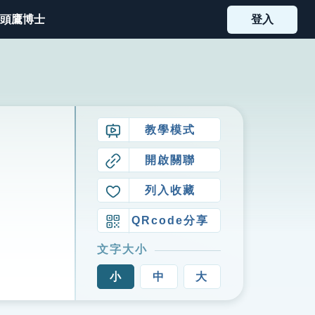
頭鷹博士
登入
教學模式
開啟關聯
列入收藏
QRcode分享
文字大小
小
中
大