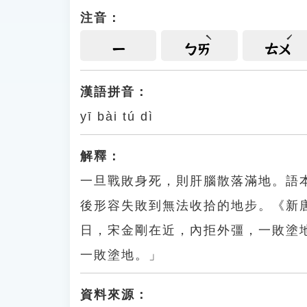
注音：
ㄧ
ㄅㄞ
ㄊㄨ
漢語拼音：
yī bài tú dì
解釋：
一旦戰敗身死，則肝腦散落滿地。語
後形容失敗到無法收拾的地步。《新
日，宋金剛在近，內拒外彊，一敗塗
一敗塗地。」
資料來源：