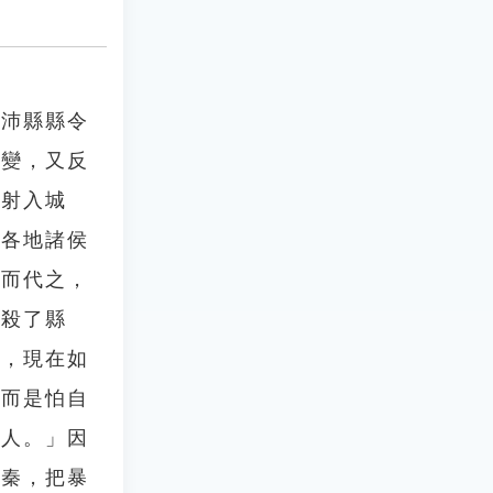
因沛縣縣令
有變，又反
，射入城
在各地諸侯
取而代之，
姓殺了縣
起，現在如
，而是怕自
的人。」因
抗秦，把暴