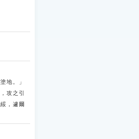
敗塗地。」
堅，攻之引
交綏，遽爾