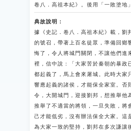
卷八．高祖本紀》。後用「一敗塗地
典故說明：
據《史記．卷八．高祖本紀》載，劉
的號召，帶著上百名徒眾，準備回鄉
悔了，令人將城門關閉，不讓他們進
裡，信中說：「大家苦於秦朝的暴政
都起義了，馬上會來屠城。此時大家
響應起義的諸侯，才能保全家室。否
令，大開城門，迎接劉邦，想推舉他
推舉了不適當的將領，一旦失敗，將
己才能低劣，沒有辦法保全大家。這
為大家一致的堅持，劉邦在多次謙讓