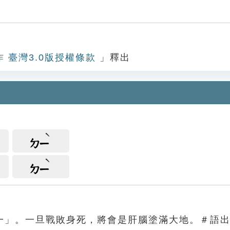
地
作 臺灣3.0版授權條款
」釋出
ㄉㄧ
ㄉㄧ
一」。一旦戰敗身死，將會是肝腦塗滿大地。＃語