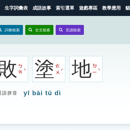
生字詞彙表
成語故事
索引選單
遊戲專區
教學應用
貓
詞條檢索
全文檢索
音讀檢索
敗
塗
地
ㄅ
ㄊ
ㄉ
ˋ
ˊ
ˋ
ㄞ
ㄨ
ㄧ
yī bài tú dì
漢語拼音