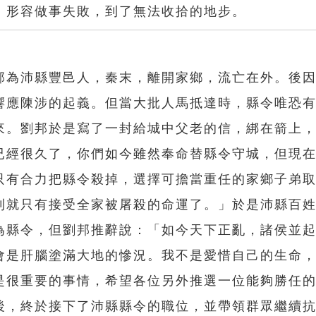
」形容做事失敗，到了無法收拾的地步。
邦為沛縣豐邑人，秦末，離開家鄉，流亡在外。後
響應陳涉的起義。但當大批人馬抵達時，縣令唯恐
來。劉邦於是寫了一封給城中父老的信，綁在箭上
已經很久了，你們如今雖然奉命替縣令守城，但現
只有合力把縣令殺掉，選擇可擔當重任的家鄉子弟
則就只有接受全家被屠殺的命運了。」於是沛縣百
為縣令，但劉邦推辭說：「如今天下正亂，諸侯並
會是肝腦塗滿大地的慘況。我不是愛惜自己的生命
是很重要的事情，希望各位另外推選一位能夠勝任
後，終於接下了沛縣縣令的職位，並帶領群眾繼續