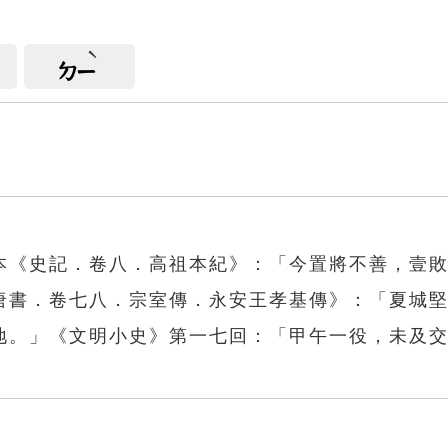
ㄉㄧ
本《史記．卷八．高祖本紀》：「今置將不善，壹
唐書．卷七八．宗室傳．永安王孝基傳》：「夏城
地。」《文明小史》第一七回：「甲午一役，未及