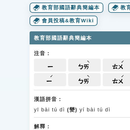
教育部國語辭典簡編本
教
會員投稿&教育Wiki
教育部國語辭典簡編本
注音：
ㄧ
ㄅㄞ
ㄊㄨ
ㄧ
ㄅㄞ
ㄊㄨ
漢語拼音：
yī bài tú dì
(變)
yí bài tú dì
解釋：