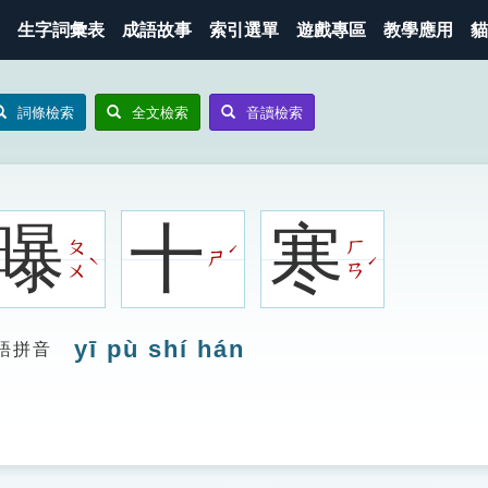
生字詞彙表
成語故事
索引選單
遊戲專區
教學應用
貓
詞條檢索
全文檢索
音讀檢索
曝
十
寒
ㄆ
ㄏ
ˊ
ㄕ
ˋ
ˊ
ㄨ
ㄢ
yī pù shí hán
語拼音