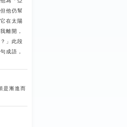
稱他為「亞
，但他仍幫
讓它在太陽
旦我離開，
呢？」此段
這句成語，
須是漸進而