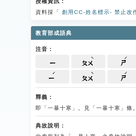
授權資訊：
資料採「
創用CC-姓名標示- 禁止改
教育部成語典
注音：
ㄧ
ㄆㄨ
ㄕ
ㄧ
ㄆㄨ
ㄕ
釋義：
即「一暴十寒」。見「一暴十寒」條
典故說明：