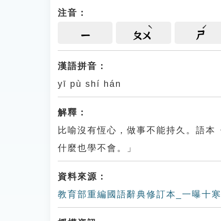
注音：
ㄧ
ㄆㄨ
ㄕ
漢語拼音：
yī pù shí hán
解釋：
比喻沒有恆心，做事不能持久。語本
什麼也學不會。」
資料來源：
教育部重編國語辭典修訂本_一曝十