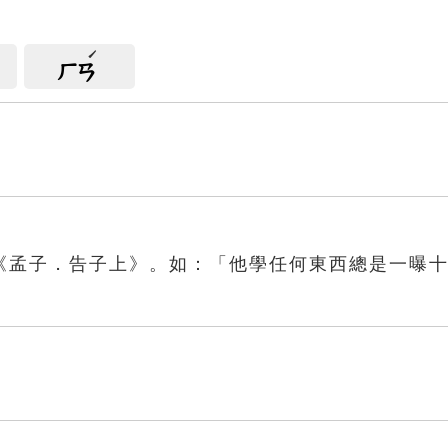
ㄏㄢ
《孟子．告子上》。如：「他學任何東西總是一曝
寒