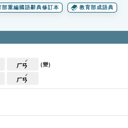
育部重編國語辭典修訂本
教育部成語典
(變)
ㄏㄢ
ㄏㄢ