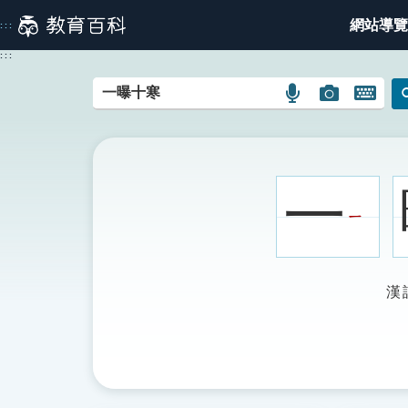
跳
網站導覽
:::
到
主
:::
要
內
語
圖
開
容
言
片
啟
搜
搜
鍵
尋
尋
盤
圖
圖
圖
一
示
示
示
ㄧ
漢