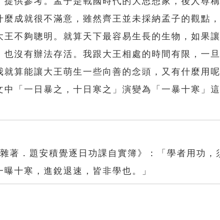
，提供參考。孟子是戰國時代的大思想家，後人尊
什麼成就很不滿意，雖然齊王並未採納孟子的觀點
大王不夠聰明。就算天下最容易生長的生物，如果
，也沒有辦法存活。我跟大王相處的時間有限，一
我就算能讓大王萌生一些向善的念頭，又有什麼用
文中「一日暴之，十日寒之」演變為「一暴十寒」
。
．雜著．題安積覺逐日功課自實簿》：「學者用功，
一曝十寒，進銳退速，皆非學也。」