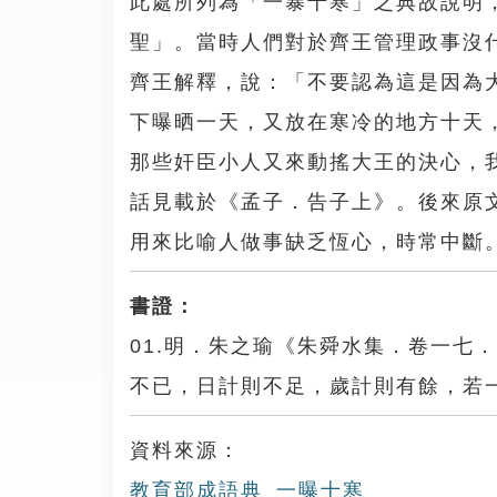
此處所列為「一暴十寒」之典故說明
聖」。當時人們對於齊王管理政事沒
齊王解釋，說：「不要認為這是因為
下曝晒一天，又放在寒冷的地方十天
那些奸臣小人又來動搖大王的決心，
話見載於《孟子．告子上》。後來原
用來比喻人做事缺乏恆心，時常中斷
書證：
01.明．朱之瑜《朱舜水集．卷一七
不已，日計則不足，歲計則有餘，若
資料來源：
教育部成語典_一曝十寒