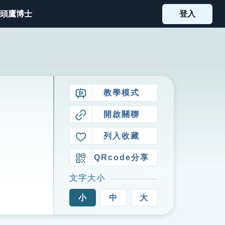
頭鷹博士
登入
教學模式
開啟關聯
列入收藏
QRcode分享
文字大小
小
中
大