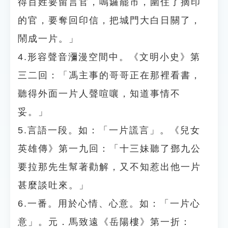
得百姓要留言官，鳴鑼罷市，圍住了摘印
的官，要奪回印信，把城門大白日關了，
鬧成一片。」
4.形容聲音瀰漫空間中。《文明小史》第
三二回：「馮主事的哥哥正在那裡看書，
聽得外面一片人聲喧嚷，知道事情不
妥。」
5.言語一段。如：「一片謊言」。《兒女
英雄傳》第一九回：「十三妹聽了鄧九公
要拉那先生幫著勸解，又不知惹出他一片
甚麼談吐來。」
6.一番。用於心情、心意。如：「一片心
意」。元．馬致遠《岳陽樓》第一折：