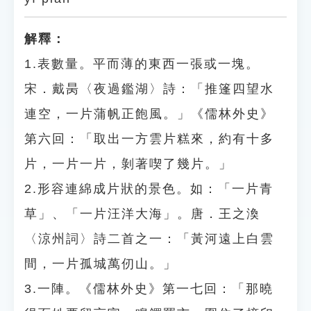
解釋：
1.表數量。平而薄的東西一張或一塊。
宋．戴昺〈夜過鑑湖〉詩：「推篷四望水
連空，一片蒲帆正飽風。」《儒林外史》
第六回：「取出一方雲片糕來，約有十多
片，一片一片，剝著喫了幾片。」
2.形容連綿成片狀的景色。如：「一片青
草」、「一片汪洋大海」。唐．王之渙
〈涼州詞〉詩二首之一：「黃河遠上白雲
間，一片孤城萬仞山。」
3.一陣。《儒林外史》第一七回：「那曉