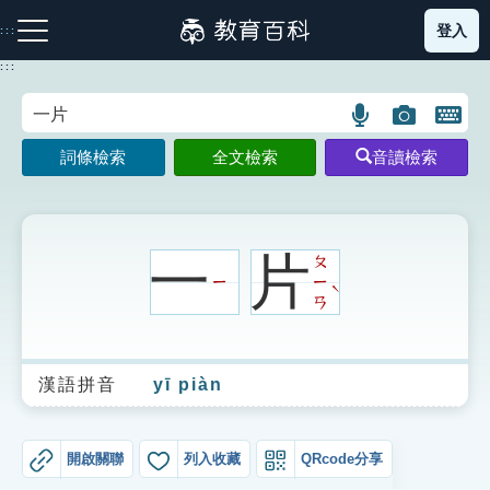
跳
登入
:::
到
主
:::
要
內
語
圖
開
容
注音索引圖示
筆畫索引圖示
部首索引表圖示
言
片
啟
詞條檢索
全文檢索
音讀檢索
搜
搜
鍵
尋
尋
盤
圖
圖
圖
示
示
示
一
片
ㄆ
ㄧ
ㄧ
ˋ
ㄢ
網站導覽
漢語拼音
yī piàn
生字詞彙表
成語故事
開啟關聯
列入收藏
QRcode分享