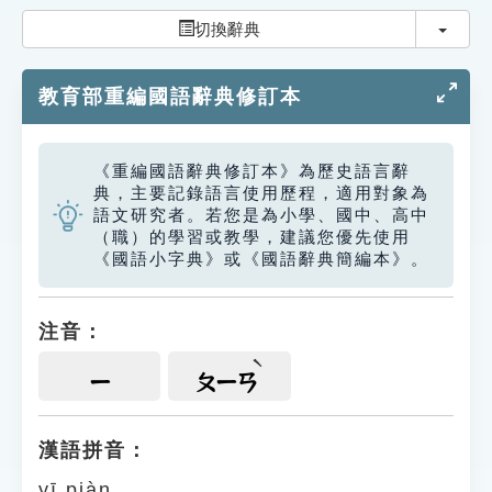
索引選單
切換
切換辭典
知識索引
教育部重編國語辭典修訂本
單字索引
生命大百科索引
《重編國語辭典修訂本》為歷史語言辭
典，主要記錄語言使用歷程，適用對象為
遊戲專區
語文研究者。若您是為小學、國中、高中
（職）的學習或教學，建議您優先使用
《國語小字典》或《國語辭典簡編本》。
教學應用
貓頭鷹博士
注音：
ㄧ
ㄆㄧㄢ
漢語拼音：
yī piàn