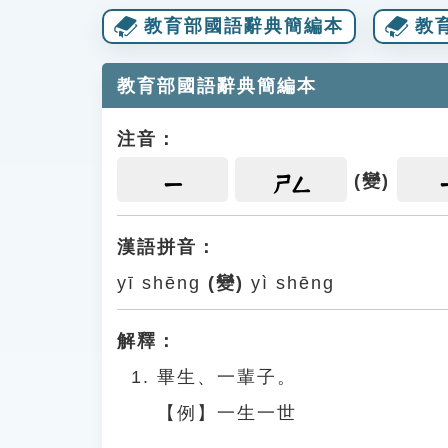
教育部國語辭典簡編本
教
教育部國語辭典簡編本
注音：
(變)
ㄧ
ㄕㄥ
漢語拼音：
yī shēng
(變)
yì shēng
解釋：
畢生、一輩子。
【例】一生一世