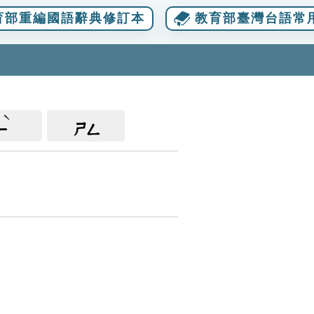
育部重編國語辭典修訂本
教育部臺灣台語常
ㄧ
ㄕㄥ