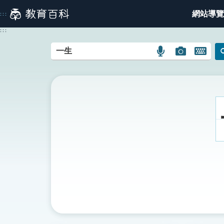
跳
網站導覽
:::
到
主
:::
要
內
語
圖
開
容
言
片
啟
搜
搜
鍵
尋
尋
盤
圖
圖
圖
示
示
示