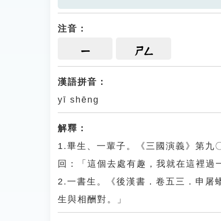
注音：
ㄧ
ㄕㄥ
漢語拼音：
yī shēng
解釋：
1.畢生、一輩子。《三國演義》第
回：「這個去處有趣，我就在這裡過
2.一書生。《後漢書．卷五三．申
生與相酬對。」