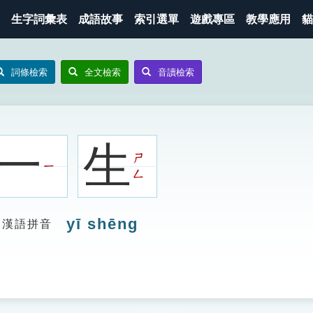
生字詞彙表
成語故事
索引選單
遊戲專區
教學應用
貓
詞條檢索
全文檢索
音讀檢索
一
生
ㄕ
ㄧ
ㄥ
yī shēng
漢語拼音