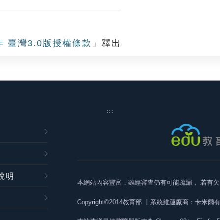
作 臺灣3.0版授權條款
」釋出
:::
說明
本網站內容豐富，雖經審查仍有可能疏漏，
若有欠
Copyright©2014教育部
丨系統維運廠商：卡米爾