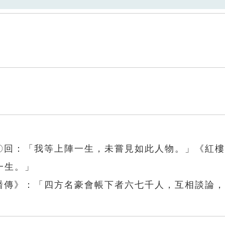
九〇回：「我等上陣一生，未嘗見如此人物。」《紅
一生。」
屠蟠傳》：「四方名豪會帳下者六七千人，互相談論