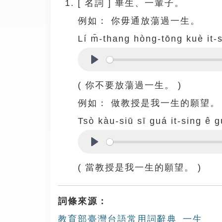
[
名詞
]
畢生、一輩子。
例如：
你毋通放蕩過一生。
Lí m̄-thang hòng-tōng kuè it-
Play
( 你不要放蕩過一生。 )
例如：
做教授是我一生的願望。
Tsò kàu-siū sī guá it-sing ê 
Play
( 當教授是我一生的願望。 )
詞條來源：
教育部臺灣台語常用詞辭典_一生