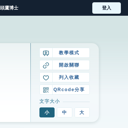
頭鷹博士
登入
教學模式
開啟關聯
列入收藏
QRcode分享
文字大小
小
中
大