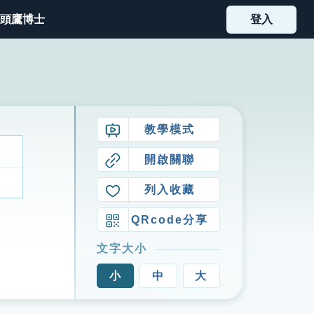
頭鷹博士
登入
教學模式
開啟關聯
列入收藏
QRcode分享
文字大小
小
中
大