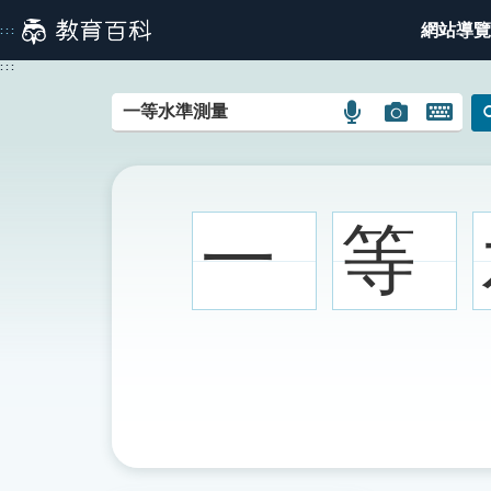
跳
網站導覽
:::
到
主
:::
要
內
語
圖
開
容
言
片
啟
搜
搜
鍵
尋
尋
盤
圖
圖
圖
一
等
示
示
示