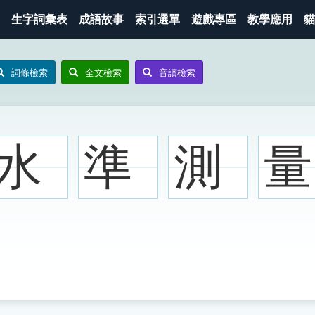
生字詞彙表
成語故事
索引選單
遊戲專區
教學應用
貓
詞條檢索
全文檢索
音讀檢索
水
準
測
量