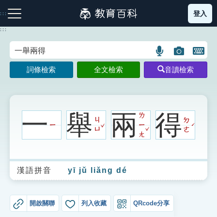
跳
登入
:::
到
主
:::
要
內
語
圖
開
容
注音索引圖示
筆畫索引圖示
部首索引表圖示
言
片
啟
詞條檢索
全文檢索
音讀檢索
搜
搜
鍵
尋
尋
盤
圖
圖
圖
示
示
示
一
舉
兩
得
ㄌ
ㄐ
ㄉ
ˇ
ㄧ
ㄧ
ˊ
ˇ
ㄩ
ㄜ
ㄤ
網站導覽
漢語拼音
yī jǔ liǎng dé
生字詞彙表
成語故事
開啟關聯
列入收藏
QRcode分享