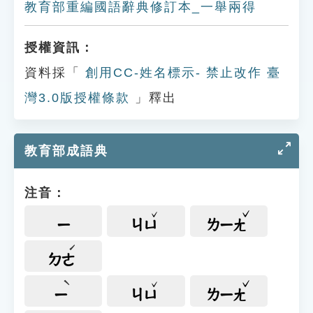
教育部重編國語辭典修訂本_一舉兩得
授權資訊：
資料採「
創用CC-姓名標示- 禁止改作 臺
灣3.0版授權條款
」釋出
教育部成語典
注音：
ㄧ
ㄐㄩ
ㄌㄧㄤ
ㄉㄜ
ㄧ
ㄐㄩ
ㄌㄧㄤ