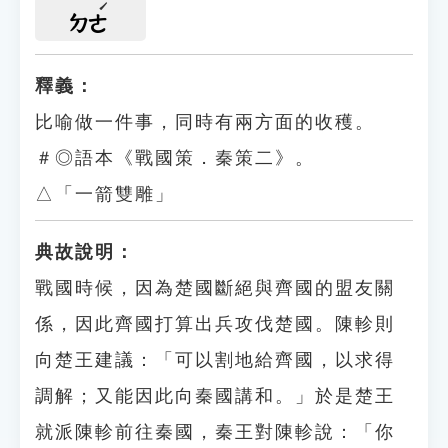
ㄉㄜ
釋義：
比喻做一件事，同時有兩方面的收穫。
＃◎語本《戰國策．秦策二》。
△「一箭雙雕」
典故說明：
戰國時候，因為楚國斷絕與齊國的盟友關
係，因此齊國打算出兵攻伐楚國。陳軫則
向楚王建議：「可以割地給齊國，以求得
調解；又能因此向秦國講和。」於是楚王
就派陳軫前往秦國，秦王對陳軫說：「你