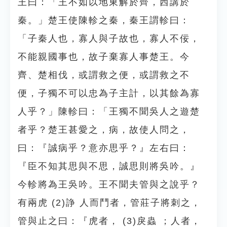
王曰：「王不如以地東解於齊，西講於
秦。」楚王使陳軫之秦，秦王謂軫曰：
「子秦人也，寡人與子故也，寡人不佞，
不能親國事也，故子棄寡人事楚王。今
齊、楚相伐，或謂救之便，或謂救之不
便，子獨不可以忠為子主計，以其餘為寡
人乎？」陳軫曰：「王獨不聞吳人之遊楚
者乎？楚王甚愛之，病，故使人問之，
曰：『誠病乎？意亦思乎？』左右曰：
『臣不知其思與不思，誠思則將吳吟。』
今軫將為王吳吟。王不聞夫管與之說乎？
有兩虎 (2)諍 人而鬥者，管莊子將刺之，
管與止之曰：『虎者， (3)戾蟲 ；人者，