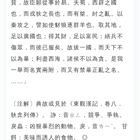
貧，故臣願從事於易。夫蜀，西辟之國
也，而戎狄之長也，而有桀、紂之亂。以
秦攻之，譬如使豺狼逐群羊也。取其地，
足以廣國也；得其財，足以富民；繕兵不
傷眾，而彼已服矣。故拔一國，而天下不
以為暴；利盡西海，諸侯不以為貪。是我
一舉而名實兩附，而又有禁暴正亂之名。
……」
〔注解〕典故或見於《東觀漢記．卷八．
耿弇列傳》。 諍：音ㄓㄥ，競爭、爭執。
戾蟲：凶狠暴烈的動物。戾，音ㄌㄧˋ。 甘
餌：美味而誘人的食物。 ◎