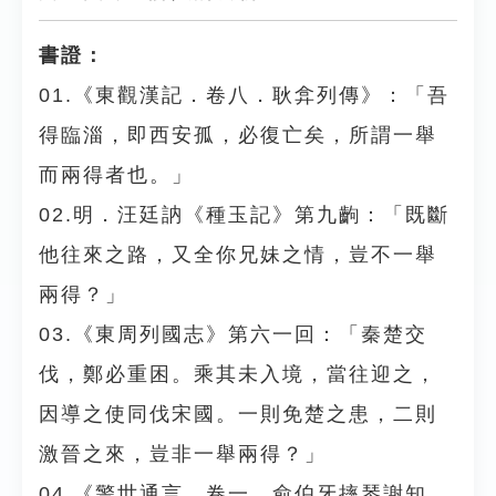
書證：
01.《東觀漢記．卷八．耿弇列傳》：「吾
得臨淄，即西安孤，必復亡矣，所謂一舉
而兩得者也。」
02.明．汪廷訥《種玉記》第九齣：「既斷
他往來之路，又全你兄妹之情，豈不一舉
兩得？」
03.《東周列國志》第六一回：「秦楚交
伐，鄭必重困。乘其未入境，當往迎之，
因導之使同伐宋國。一則免楚之患，二則
激晉之來，豈非一舉兩得？」
04.《警世通言．卷一．俞伯牙摔琴謝知