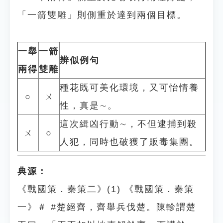
「一箭雙雕」則側重於達到兩個目標。
一舉
一箭
辨似例句
兩得
雙雕
種花既可美化環境，又可怡情養
○
ㄨ
性，真是∼。
這次緝凶行動∼，不但逮捕到殺
ㄨ
○
人犯，同時也破獲了販毒集團。
典源：
《戰國策．秦策二》(1) 《戰國策．秦策
一》＃ #楚絕齊，齊舉兵伐楚。陳軫謂楚