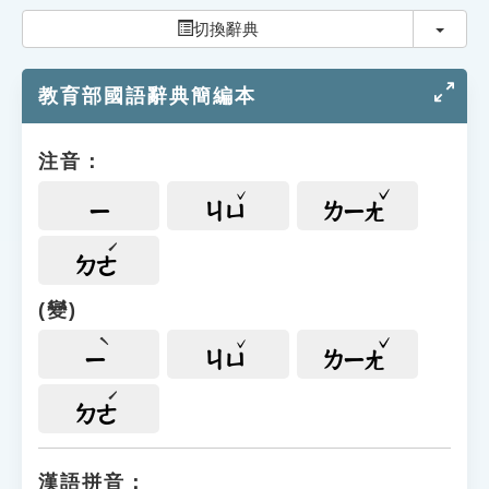
索引選單
切換
切換辭典
知識索引
教育部國語辭典簡編本
單字索引
生命大百科索引
注音：
遊戲專區
ㄧ
ㄐㄩ
ㄌㄧㄤ
教學應用
ㄉㄜ
(變)
貓頭鷹博士
ㄧ
ㄐㄩ
ㄌㄧㄤ
ㄉㄜ
漢語拼音：