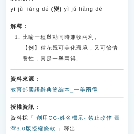
yī jǔ liǎng dé
(變)
yì jǔ liǎng dé
解釋：
比喻一種舉動同時兼收兩利。
【例】種花既可美化環境，又可怡情
養性，真是一舉兩得。
資料來源：
教育部國語辭典簡編本_一舉兩得
授權資訊：
資料採「
創用CC-姓名標示- 禁止改作 臺
灣3.0版授權條款
」釋出