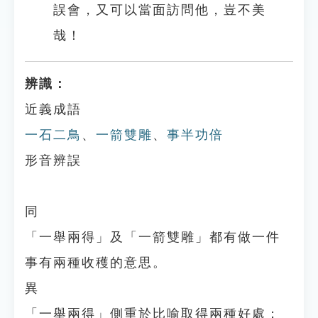
誤會，又可以當面訪問他，豈不美
哉！
辨識：
近義成語
一石二鳥
、
一箭雙雕
、
事半功倍
形音辨誤
同
「一舉兩得」及「一箭雙雕」都有做一件
事有兩種收穫的意思。
異
「一舉兩得」側重於比喻取得兩種好處；