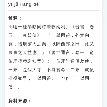
yī jǔ liǎng dé
解釋：
比喻一種舉動同時兼收兩利。《晉書．卷
五一．束晳傳》：「一舉兩得，外實內
寬，增廣窮人之業，以闢西郊之田，此又
農事之大益也。」《警世通言．卷一．俞
伯牙摔琴謝知音》：「伯牙討這個差使，
一來，是個大才，不辱君命；二來，就便
省視鄉里，一舉兩得。」也作「一舉兩
便」。
資料來源：