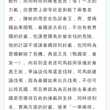
動作，而同時得到兩隻老虎；省了一次的
力氣，但實際上卻等於是刺殺了兩隻老
虎。」陳軫的用意在告訴秦王，齊、楚兩
國如果開戰，秦國派兵前往，不但有救齊
國的好處，也讓楚國免於被攻伐的危險。
他的計謀不僅讓秦國得到好處，也同時為
楚國解除了危機。典源又見《戰國策．秦
策一》。內容則是表述司馬錯與張儀於秦
惠王前，爭論該伐蜀還是伐韓。司馬錯建
議伐蜀，因為秦國如果出兵伐蜀，不但可
以得其國，而且將因為為百姓除去暴虐的
國君而獲得百姓的擁戴與支持，同時得到
名、實兩方面的好處。後來「一舉兩得」