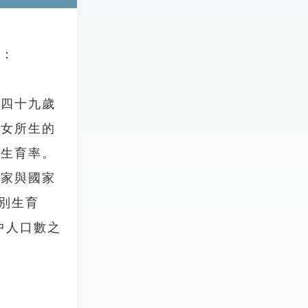
：
四十九歲
婦女所生的
般生育率。
家與國家
別生育
中人口數之