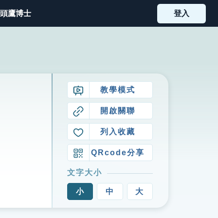
頭鷹博士
登入
教學模式
開啟關聯
列入收藏
QRcode分享
文字大小
小
中
大