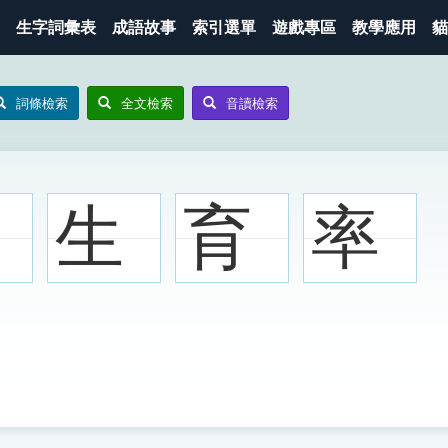
生字詞彙表
成語故事
索引選單
遊戲專區
教學應用
貓
詞條檢索
全文檢索
音讀檢索
生
育
率