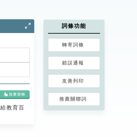
詞條功能
轉寄詞條
錯誤通報
友善列印
推薦關聯詞
享給教育百