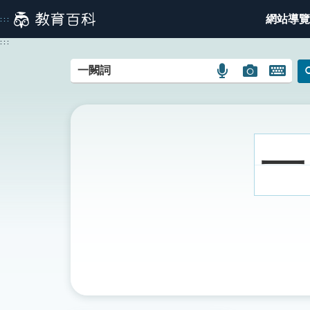
跳
網站導覽
:::
到
主
:::
要
內
語
圖
開
容
言
片
啟
搜
搜
鍵
尋
尋
盤
圖
圖
圖
一
示
示
示