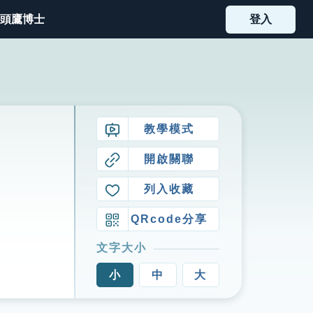
頭鷹博士
登入
教學模式
開啟關聯
列入收藏
QRcode分享
文字大小
小
中
大