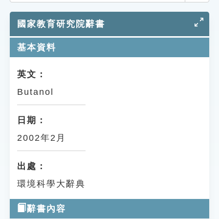
索引選單
國家教育研究院辭書
知識索引
單字索引
基本資料
生命大百科索引
英文：
Butanol
遊戲專區
教學應用
日期：
2002年2月
貓頭鷹博士
出處：
環境科學大辭典
辭書內容