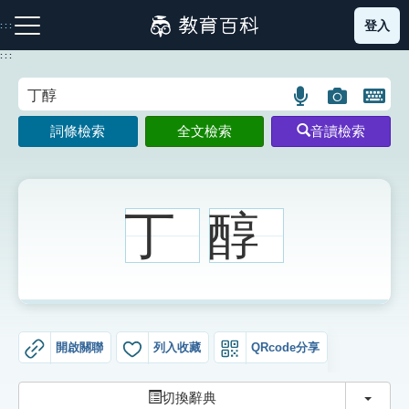
跳
登入
:::
到
主
:::
要
內
語
圖
開
容
注音索引圖示
筆畫索引圖示
部首索引表圖示
言
片
啟
詞條檢索
全文檢索
音讀檢索
搜
搜
鍵
尋
尋
盤
圖
圖
圖
示
示
示
丁
醇
網站導覽
生字詞彙表
開啟關聯
列入收藏
QRcode分享
成語故事
切換
切換辭典