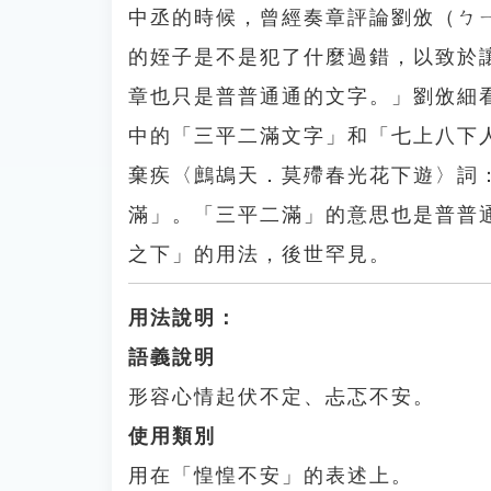
中丞的時候，曾經奏章評論劉攽（ㄅ
的姪子是不是犯了什麼過錯，以致於
章也只是普普通通的文字。」劉攽細
中的「三平二滿文字」和「七上八下
棄疾〈鷓鴣天．莫殢春光花下遊〉詞
滿」。「三平二滿」的意思也是普普
之下」的用法，後世罕見。
用法說明：
語義說明
形容心情起伏不定、忐忑不安。
使用類別
用在「惶惶不安」的表述上。