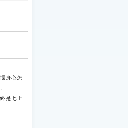
煩惱身心怎
」。
，終是七上