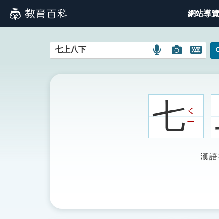
跳
網站導覽
:::
到
主
:::
要
內
語
圖
開
容
言
片
啟
搜
搜
鍵
尋
尋
盤
圖
圖
圖
七
示
示
示
ㄑ
ㄧ
漢語