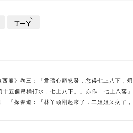
ㄒㄧㄚ
《董西廂》卷三：「君瑞心頭怒發，忿得七上八下，
頭十五個吊桶打水，七上八下。」亦作「七上八落
九回：「探春道：『林丫頭剛起來了，二姐姐又病了