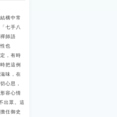
語結構中常
、「七手八
覺禪師語
佛性也
一定，有時
隨時把這例
無滋味，在
一切心思，
是形容心情
不出眾。這
在擔任御史