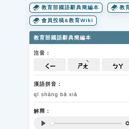
教育部國語辭典簡編本
教
會員投稿&教育Wiki
教育部國語辭典簡編本
注音：
ㄑㄧ
ㄕㄤ
ㄅㄚ
漢語拼音：
qī shàng bā xià
解釋：