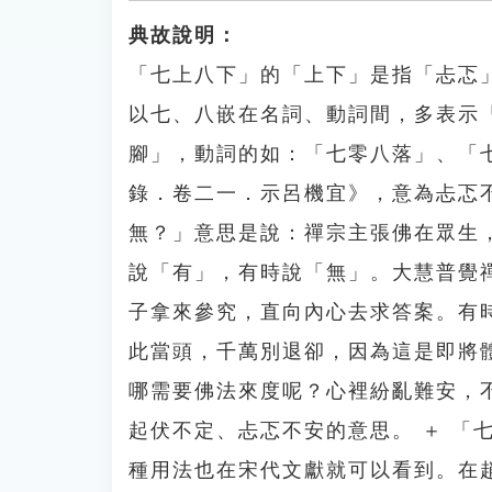
典故說明：
「七上八下」的「上下」是指「忐忑
以七、八嵌在名詞、動詞間，多表示
腳」，動詞的如：「七零八落」、「
錄．卷二一．示呂機宜》，意為忐忑
無？」意思是說：禪宗主張佛在眾生
說「有」，有時說「無」。大慧普覺
子拿來參究，直向內心去求答案。有
此當頭，千萬別退卻，因為這是即將
哪需要佛法來度呢？心裡紛亂難安，
起伏不定、忐忑不安的意思。 ＋ 「
種用法也在宋代文獻就可以看到。在