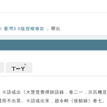
下
作 臺灣3.0版授權條款
」釋出
ㄒㄧㄚ
。※語或出《大慧普覺禪師語錄．卷二一．示呂機
通而不出眾。※語或出宋．趙令畤《侯鯖錄》卷七