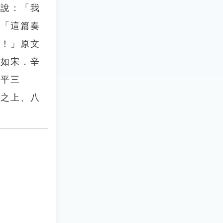
就說：「我
：「這篇奏
啊！」原文
例如宋．辛
二平三
七之上、八