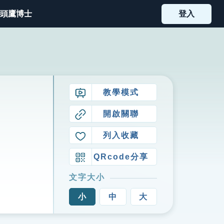
頭鷹博士
登入
教學模式
開啟關聯
列入收藏
QRcode分享
文字大小
小
中
大