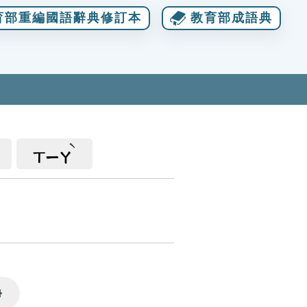
育部重編國語辭典修訂本
教育部成語典
ㄒㄧㄚ