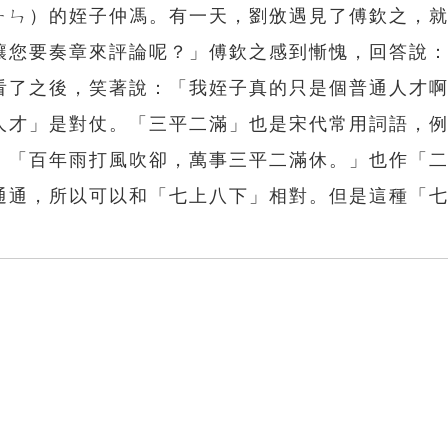
ㄧㄣ）的姪子仲馮。有一天，劉攽遇見了傅欽之，
讓您要奏章來評論呢？」傅欽之感到慚愧，回答說
看了之後，笑著說：「我姪子真的只是個普通人才
人才」是對仗。「三平二滿」也是宋代常用詞語，
：「百年雨打風吹卻，萬事三平二滿休。」也作「
通通，所以可以和「七上八下」相對。但是這種「