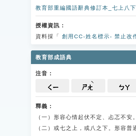
教育部重編國語辭典修訂本_七上八
授權資訊：
資料採「
創用CC-姓名標示- 禁止改
教育部成語典
注音：
ㄑㄧ
ㄕㄤ
ㄅㄚ
釋義：
（一）形容心情起伏不定、忐忑不安
（二）或七之上，或八之下。形容普