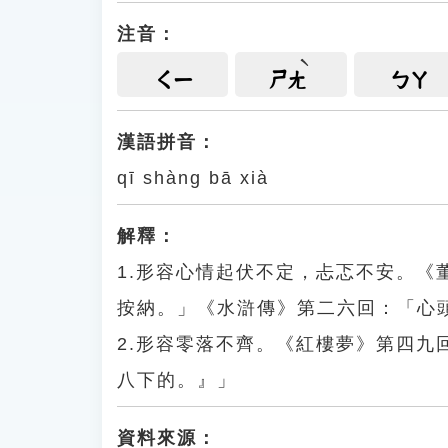
注音：
ㄑㄧ
ㄕㄤ
ㄅㄚ
漢語拼音：
qī shàng bā xià
解釋：
1.形容心情起伏不定，忐忑不安。
按納。」《水滸傳》第二六回：「心
2.形容零落不齊。《紅樓夢》第四
八下的。』」
資料來源：