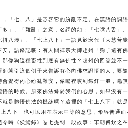
」，「七、八」是形容它的紛亂不定。在漢語的詞
「多」、「雜亂」之意，名詞的如：「七嘴八舌」
七拼八湊」。「七上八下」一語見於宋代《大慧普
不安。語錄記載：有人問禪宗大師趙州「狗子還有
，那像狗這種畜牲到底有無佛性？趙州的回答並不
禪師就引這個例子來告訴有心向佛求證悟的人，要
時會覺得內心紛亂難安，像嘴裡咬到鐵釘一般，毫
體悟的時候。原來佛法緣於我們的心思，如果沒有
不就是體悟佛法的機緣嗎？這裡的「七上八下」就
七上八下」也可以用在表示中等的意思，形容普通而
趙令畤《侯鯖錄》卷七提到一段故事：宋朝傅欽之