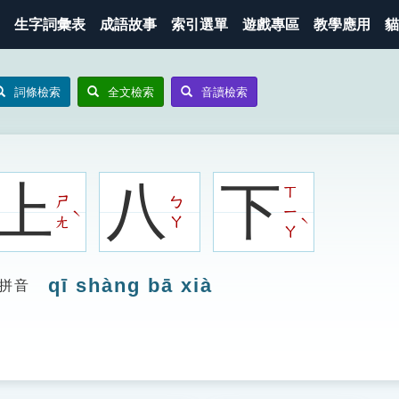
生字詞彙表
成語故事
索引選單
遊戲專區
教學應用
貓
詞條檢索
全文檢索
音讀檢索
上
八
下
ㄒ
ㄕ
ㄅ
ㄧ
ˋ
ˋ
ㄤ
ㄚ
ㄚ
qī shàng bā xià
拼音