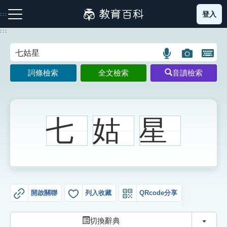
跳
登入
:::
到
主
:::
要
內
語
圖
開
容
注音索引圖示
筆畫索引圖示
部首索引表圖示
言
片
啟
詞條檢索
全文檢索
音讀檢索
搜
搜
鍵
尋
尋
盤
圖
圖
圖
示
示
示
七
姑
星
網站導覽
生字詞彙表
開啟關聯
列入收藏
QRcode分享
成語故事
切換
切換辭典