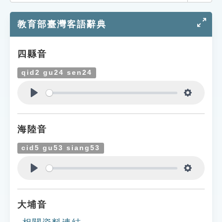
索引選單
教育部臺灣客語辭典
知識索引
單字索引
四縣音
生命大百科索引
qid2 gu24 sen24
遊戲專區
Play
Settings
教學應用
海陸音
貓頭鷹博士
cid5 gu53 siang53
Play
Settings
大埔音