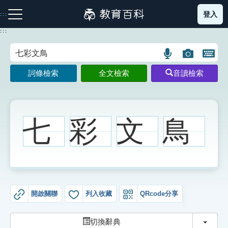
跳
登入
:::
到
主
:::
要
內
語
圖
開
容
注音索引圖示
筆畫索引圖示
部首索引表圖示
言
片
啟
詞條檢索
全文檢索
音讀檢索
搜
搜
鍵
尋
尋
盤
圖
圖
圖
示
示
示
七
彩
文
鳥
網站導覽
生字詞彙表
開啟關聯
列入收藏
QRcode分享
成語故事
切換
切換辭典