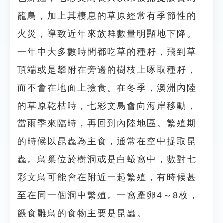
籠鳥，加上其棲息的草原經常有季節性的
火災，導致近年來族群數量明顯地下降。
一年中大多數時間都吃草的種籽，飛到草
頂端或是攀附在旁邊的樹枝上啄取種籽，
而不會在地面上撿食。在冬季，澳洲內陸
的草原乾枯時，七彩文鳥會向海岸移動，
當雨季來臨時，再回到內陸地區。繁殖期
的時候以昆蟲為主食，通常在空中捉取昆
蟲。鳥巢位於樹洞或是白蟻窩中，數對七
彩文鳥可能會在附近一起繁殖，有時候甚
至在同一個洞中繁殖。一窩產卵4～8枚，
餵食雛鳥的食物主要是昆蟲。