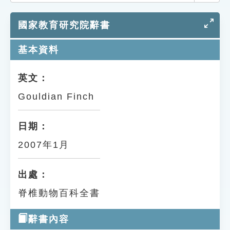
索引選單
國家教育研究院辭書
知識索引
單字索引
基本資料
生命大百科索引
英文：
Gouldian Finch
遊戲專區
教學應用
日期：
2007年1月
貓頭鷹博士
出處：
脊椎動物百科全書
辭書內容