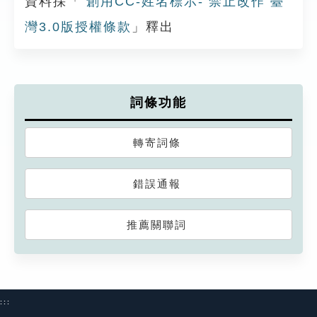
資料採「
創用CC-姓名標示- 禁止改作 臺
灣3.0版授權條款
」釋出
詞條功能
轉寄詞條
錯誤通報
推薦關聯詞
:::