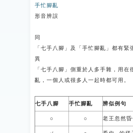
手忙腳亂
形音辨誤
同
「七手八腳」及「手忙腳亂」都有緊
異
「七手八腳」側重於人多手雜，用在
亂，一個人或很多人一起時都可用。
七手八腳
手忙腳亂
辨似例句
○
○
老王忽然昏