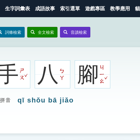
生字詞彙表
成語故事
索引選單
遊戲專區
教學應用
貓
詞條檢索
全文檢索
音讀檢索
手
八
腳
ㄐ
ㄕ
ㄅ
ㄧ
ˇ
ˇ
ㄡ
ㄚ
ㄠ
qī shǒu bā jiǎo
拼音