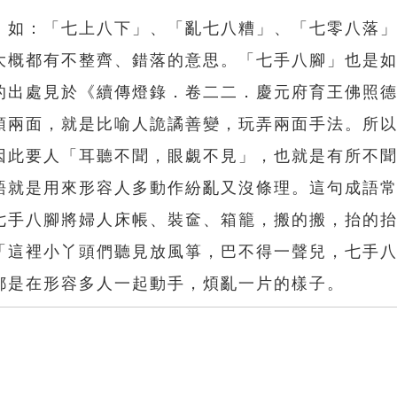
，如：「七上八下」、「亂七八糟」、「七零八落
大概都有不整齊、錯落的意思。「七手八腳」也是
的出處見於《續傳燈錄．卷二二．慶元府育王佛照
頭兩面，就是比喻人詭譎善變，玩弄兩面手法。所
因此要人「耳聽不聞，眼覷不見」，也就是有所不
語就是用來形容人多動作紛亂又沒條理。這句成語
七手八腳將婦人床帳、裝奩、箱籠，搬的搬，抬的
「這裡小丫頭們聽見放風箏，巴不得一聲兒，七手
都是在形容多人一起動手，煩亂一片的樣子。