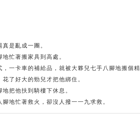
場真是亂成一團。
腳地忙著搬家具到高處。
式，一卡車的補給品，就被大夥兒七手八腳地搬個
，花了好大的勁兒才把他綁住。
腳地把他扶到騎樓下休息。
八腳地忙著救火，卻沒人撥一一九求救。