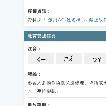
授權資訊：
資料採「
創用CC-姓名標示- 禁止改
教育部成語典
注音：
ㄑㄧ
ㄕㄡ
ㄅㄚ
釋義：
形容人多動作紛亂又沒條理。※語或
△「手忙腳亂」
典故說明：