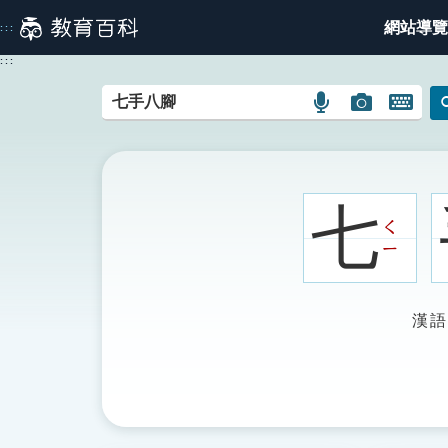
跳
網站導覽
:::
到
主
:::
要
內
語
圖
開
容
言
片
啟
搜
搜
鍵
尋
尋
盤
圖
圖
圖
七
示
示
示
ㄑ
ㄧ
漢語