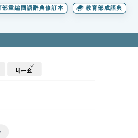
育部重編國語辭典修訂本
教育部成語典
ㄐㄧㄠ