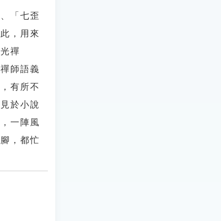
」、「七歪
如此，用來
德光禪
以禪師語義
聞，有所不
常見於小說
抬，一陣風
八腳，都忙