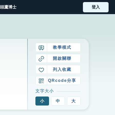
頭鷹博士
登入
教學模式
開啟關聯
列入收藏
QRcode分享
文字大小
小
中
大