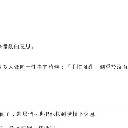
張慌亂的意思。
很多人做同一件事的時候；「手忙腳亂」側重於沒
倒了，鄰居們∼地把他扶到騎樓下休息。