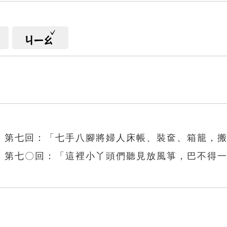
ㄐㄧㄠ
》第七回：「七手八腳將婦人床帳、裝奩、箱籠，
》第七〇回：「這裡小丫頭們聽見放風箏，巴不得
」
腳