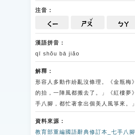
注音：
ㄑㄧ
ㄕㄡ
ㄅㄚ
漢語拼音：
qī shǒu bā jiǎo
解釋：
形容人多動作紛亂沒條理。《金瓶梅
的抬，一陣風都搬去了。」《紅樓夢
手八腳，都忙著拿出個美人風箏來。
資料來源：
教育部重編國語辭典修訂本_七手八