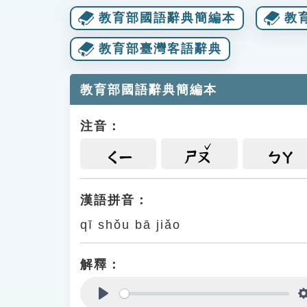
教育部國語辭典簡編本
教
教育部臺灣客語辭典
教育部國語辭典簡編本
注音：
ㄑㄧ
ㄕㄡ
ㄅㄚ
漢語拼音：
qī shǒu bā jiǎo
解釋：