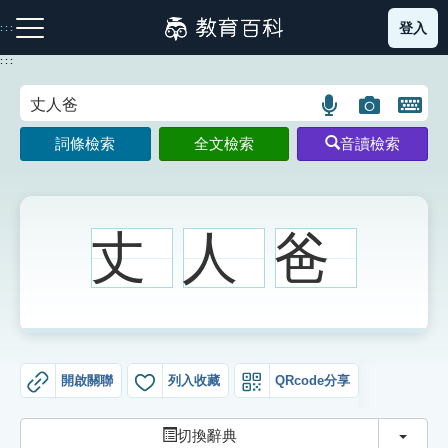
跳
登入
:::
到
主
:::
要
內
語
圖
開
容
注音索引圖示
筆畫索引圖示
部首索引表圖示
言
片
啟
詞條檢索
全文檢索
音讀檢索
搜
搜
鍵
尋
尋
盤
圖
圖
圖
示
示
示
丈
人
爸
網站導覽
生字詞彙表
開啟關聯
列入收藏
QRcode分享
成語故事
切換
切換辭典