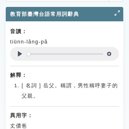
索引選單
教育部臺灣台語常用詞辭典
知識索引
單字索引
音讀：
生命大百科索引
tiūnn-lâng-pâ
遊戲專區
Play
Settings
教學應用
解釋：
貓頭鷹博士
[
名詞
]
岳父。稱謂，男性稱呼妻子的
父親。
異用字：
丈儂爸