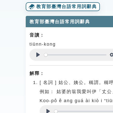
教育部臺灣台語常用詞辭典
教育部臺灣台語常用詞辭典
音讀：
tiūnn-kong
Play
解釋：
[
名詞
]
姑公、姨公。稱謂。稱
例如：
姑婆的翁我愛叫伊「丈公
Koo-pô ê ang guá ài kiò i “ti