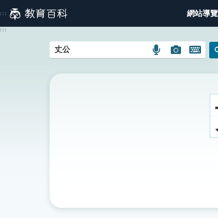
跳
網站導覽
:::
到
主
:::
要
內
語
圖
開
容
言
片
啟
搜
搜
鍵
尋
尋
盤
圖
圖
圖
示
示
示