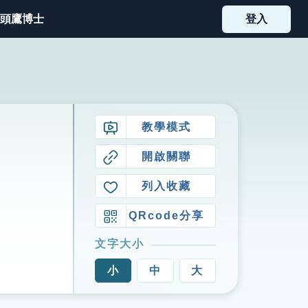
頭鷹博士
登入
教學模式
開啟關聯
列入收藏
QRcode分享
文字大小
小
中
大