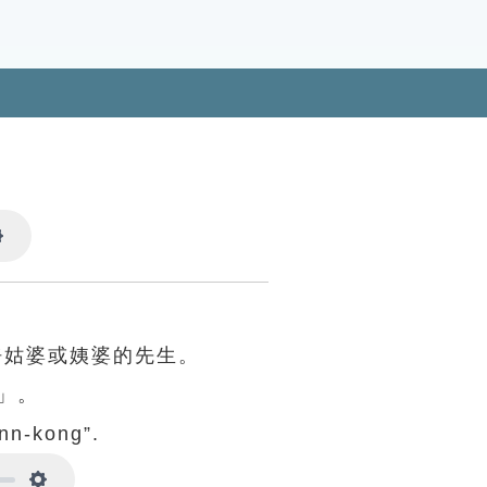
Settings
呼姑婆或姨婆的先生。
」。
ūnn-kong”.