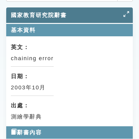
索引選單
國家教育研究院辭書
知識索引
單字索引
基本資料
生命大百科索引
英文：
chaining error
遊戲專區
教學應用
日期：
2003年10月
貓頭鷹博士
出處：
測繪學辭典
辭書內容