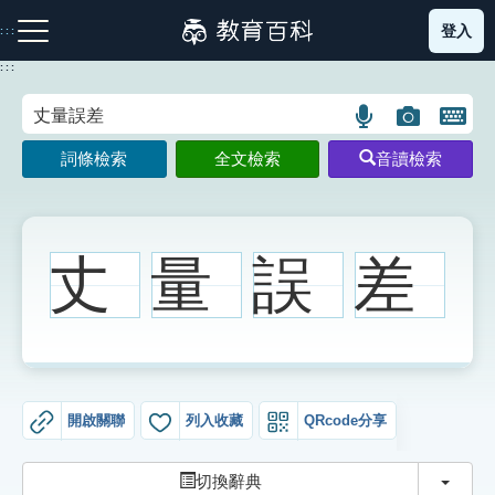
跳
登入
:::
到
主
:::
要
內
語
圖
開
容
注音索引圖示
筆畫索引圖示
部首索引表圖示
言
片
啟
詞條檢索
全文檢索
音讀檢索
搜
搜
鍵
尋
尋
盤
圖
圖
圖
示
示
示
丈
量
誤
差
網站導覽
生字詞彙表
開啟關聯
列入收藏
QRcode分享
成語故事
切換
切換辭典