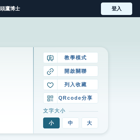
頭鷹博士
登入
教學模式
開啟關聯
列入收藏
QRcode分享
文字大小
小
中
大