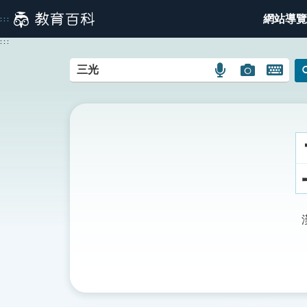
跳
網站導覽
:::
到
主
:::
要
內
語
圖
開
容
言
片
啟
搜
搜
鍵
尋
尋
盤
圖
圖
圖
示
示
示