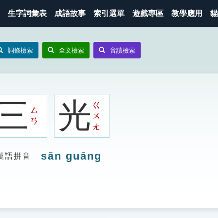
生字詞彙表
成語故事
索引選單
遊戲專區
教學應用
貓
詞條檢索
全文檢索
音讀檢索
三
光
ㄍ
ㄙ
ㄨ
ㄢ
ㄤ
sān guāng
漢語拼音