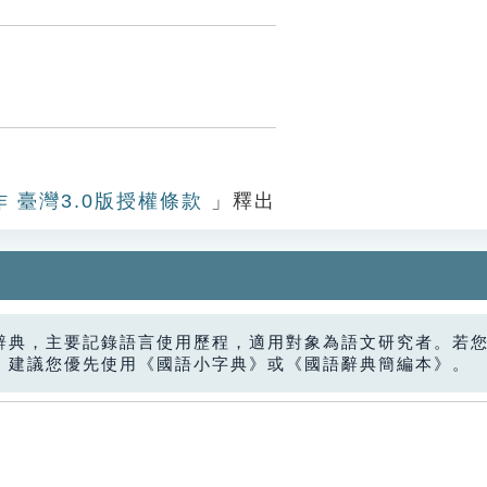
作 臺灣3.0版授權條款
」釋出
辭典，主要記錄語言使用歷程，適用對象為語文研究者。若
，建議您優先使用《國語小字典》或《國語辭典簡編本》。