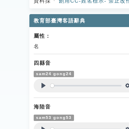
資料採「
創用CC-姓名標示- 禁止改
教育部臺灣客語辭典
屬性：
名
四縣音
sam24 gong24
Play
海陸音
sam53 gong53