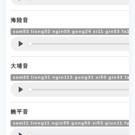
Play
海陸音
sam53 liong53 ngin55 gong24 si11 gin53 fa11
Play
大埔音
sam33 liong31 ngin113 gong31 si53 gin33 fa5
Play
饒平音
sam11 liong11 ngin55 gong53 si53 giun11 fa5