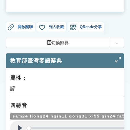
索引選單
知識索引
單字索引
開啟關聯
列入收藏
QRcode分享
生命大百科索引
切換
切換辭典
遊戲專區
教育部臺灣客語辭典
教學應用
屬性：
貓頭鷹博士
諺
四縣音
sam24 liong24 ngin11 gong31 xi55 gin24 fa55