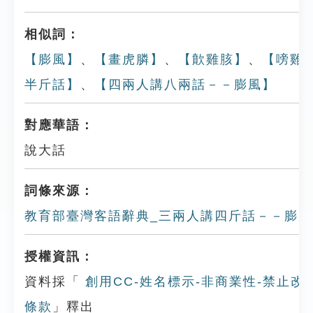
相似詞：
【膨風】
、
【畫虎膦】
、
【歕雞胲】
、
【嗙雞
半斤話】
、
【四兩人講八兩話－－膨風】
對應華語：
說大話
詞條來源：
教育部臺灣客語辭典_三兩人講四斤話－－膨風
授權資訊：
資料採「
創用CC-姓名標示-非商業性-禁止改作
條款
」釋出