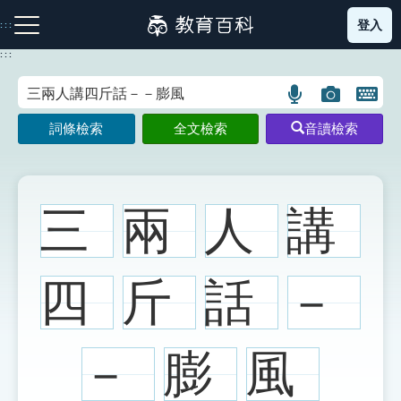
跳
登入
:::
到
主
:::
要
內
語
圖
開
容
注音索引圖示
筆畫索引圖示
部首索引表圖示
言
片
啟
詞條檢索
全文檢索
音讀檢索
搜
搜
鍵
尋
尋
盤
圖
圖
圖
示
示
示
三
兩
人
講
網站導覽
四
斤
話
－
生字詞彙表
－
膨
風
成語故事