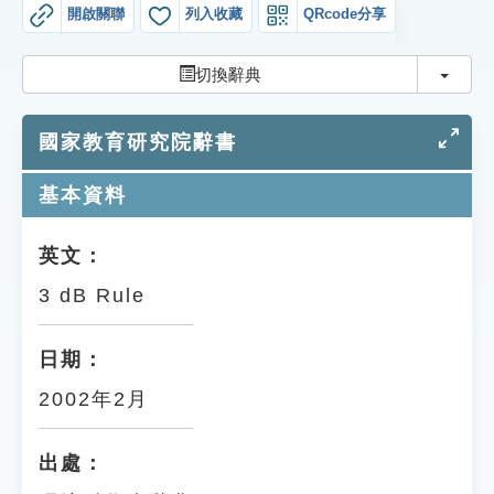
索引選單
開啟關聯
列入收藏
QRcode分享
知識索引
切換
切換辭典
單字索引
國家教育研究院辭書
生命大百科索引
基本資料
遊戲專區
英文：
教學應用
3 dB Rule
貓頭鷹博士
日期：
2002年2月
出處：