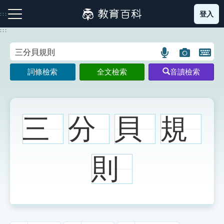
跳
登入
:::
到
主
:::
要
內
語
圖
開
容
注音索引圖示
筆畫索引圖示
部首索引表圖示
言
片
啟
詞條檢索
全文檢索
音讀檢索
搜
搜
鍵
尋
尋
盤
圖
圖
圖
示
示
示
三
分
貝
規
網站導覽
則
生字詞彙表
成語故事