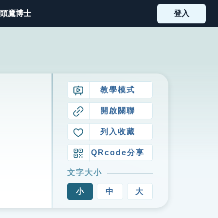
頭鷹博士
登入
教學模式
開啟關聯
列入收藏
QRcode分享
文字大小
小
中
大