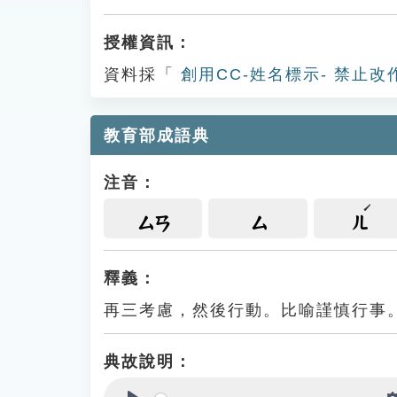
授權資訊：
資料採「
創用CC-姓名標示- 禁止改
教育部成語典
注音：
ㄙㄢ
ㄙ
ㄦ
釋義：
再三考慮，然後行動。比喻謹慎行事
典故說明：