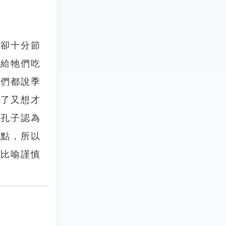
活卻十分節
不給牠們吃
人們都說季
想了又想才
」孔子認為
缺點，所以
來比喻謹慎