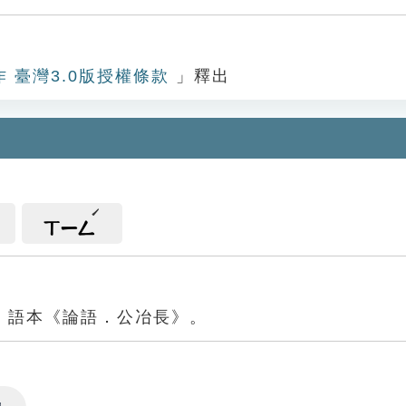
作 臺灣3.0版授權條款
」釋出
ㄒㄧㄥ
。語本《論語．公冶長》。