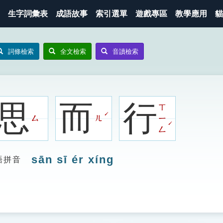
生字詞彙表
成語故事
索引選單
遊戲專區
教學應用
貓
詞條檢索
全文檢索
音讀檢索
思
而
行
ㄒ
ˊ
ㄙ
ㄦ
ㄧ
ˊ
ㄥ
sān sī ér xíng
語拼音