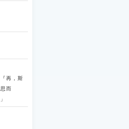
：『再，斯
三思而
。」