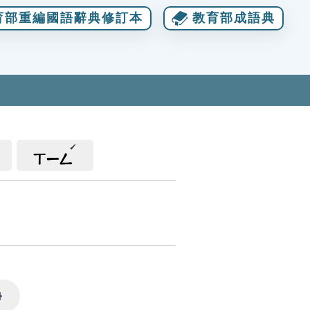
育部重編國語辭典修訂本
教育部成語典
ㄒㄧㄥ