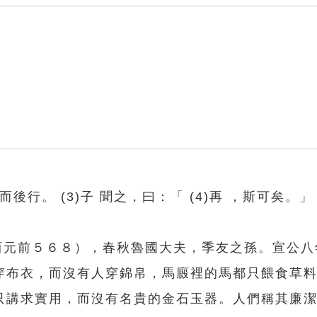
 而後行。 (3)子 聞之，曰：「 (4)再 ，斯可矣。」
西元前５６８），春秋魯國大夫，季友之孫。宣公八
穿布衣，而沒有人穿錦帛，馬廄裡的馬都只餵食草
只講求實用，而沒有名貴的金石玉器。人們稱其廉