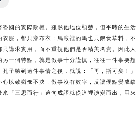
Settings
著魯國的實際政權。雖然他地位顯赫，但平時的生
的衣服，都只穿布衣；馬廄裡的馬也只餵食草料，
都只講求實用，而不重視他們是否精美名貴。因此
的另一個特點，就是做事十分謹慎，往往一件事要
。孔子聽到這件事情之後，就說：「再，斯可矣！
小心以致猶豫不決，做事沒有效率，反讓優點變成
後來「三思而行」這句成語就從這裡演變而出，用