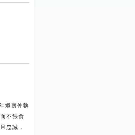
年繼襄仲執
料而不餵食
潔且忠誠，