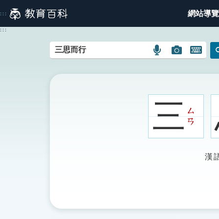
跳
網站導覽
:::
到
主
:::
要
內
語
圖
開
容
言
片
啟
搜
搜
鍵
尋
尋
盤
圖
圖
圖
三
示
示
示
ㄙ
ㄢ
漢