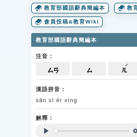
教育部國語辭典簡編本
教
會員投稿&教育Wiki
教育部國語辭典簡編本
注音：
ㄙㄢ
ㄙ
ㄦ
漢語拼音：
sān sī ér xíng
解釋：