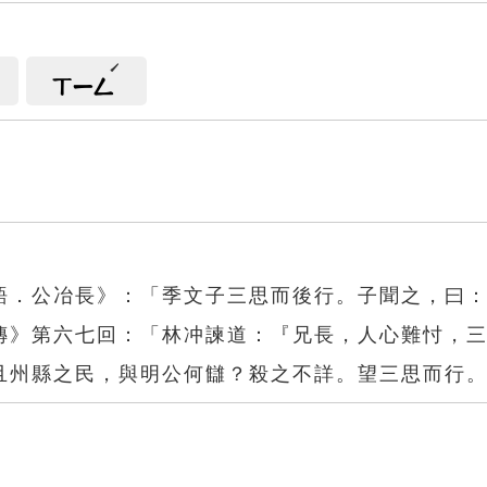
ㄒㄧㄥ
語．公冶長》：「季文子三思而後行。子聞之，曰
傳》第六七回：「林冲諫道：『兄長，人心難忖，
且州縣之民，與明公何讎？殺之不詳。望三思而行
行