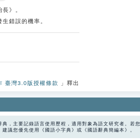
Settings
冶長》。
發生錯誤的機率。
作 臺灣3.0版授權條款
」釋出
辭典，主要記錄語言使用歷程，適用對象為語文研究者。若
，建議您優先使用《國語小字典》或《國語辭典簡編本》。