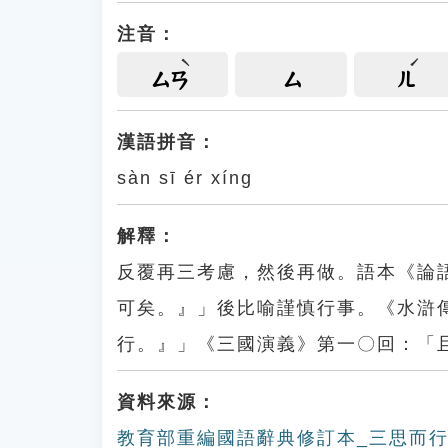
注音：
ㄙㄢ
ㄙ
ㄦ
漢語拼音：
sàn sī ér xíng
解釋：
反覆再三考慮，然後再做。語本《論
可矣。』」後比喻謹慎行事。《水滸
行。』」《三國演義》第一〇回：「
資料來源：
教育部重編國語辭典修訂本_三思而