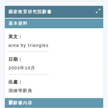
索引選單
國家教育研究院辭書
知識索引
單字索引
基本資料
生命大百科索引
英文：
area by triangles
遊戲專區
教學應用
日期：
2003年10月
貓頭鷹博士
出處：
測繪學辭典
辭書內容