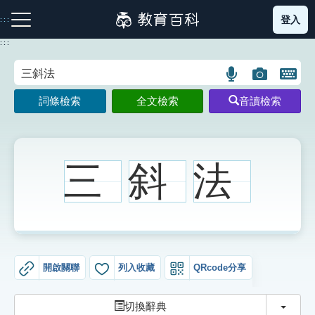
跳
登入
:::
到
主
:::
要
內
語
圖
開
容
注音索引圖示
筆畫索引圖示
部首索引表圖示
言
片
啟
詞條檢索
全文檢索
音讀檢索
搜
搜
鍵
尋
尋
盤
圖
圖
圖
示
示
示
三
斜
法
網站導覽
生字詞彙表
開啟關聯
列入收藏
QRcode分享
成語故事
切換
切換辭典