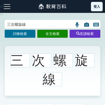
跳
登入
:::
到
主
:::
要
內
語
圖
開
容
注音索引圖示
筆畫索引圖示
部首索引表圖示
言
片
啟
詞條檢索
全文檢索
音讀檢索
搜
搜
鍵
尋
尋
盤
圖
圖
圖
示
示
示
三
次
螺
旋
網站導覽
線
生字詞彙表
成語故事