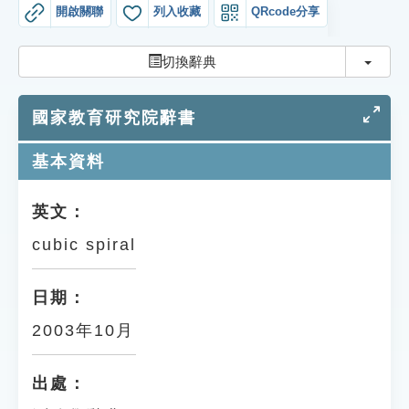
索引選單
開啟關聯
列入收藏
QRcode分享
知識索引
切換
切換辭典
單字索引
國家教育研究院辭書
生命大百科索引
基本資料
遊戲專區
英文：
教學應用
cubic spiral
貓頭鷹博士
日期：
2003年10月
出處：