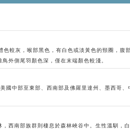
，體色較灰，喉部黑色，有白色或淡黃色的頸圈，腹
雌鳥外側尾羽顏色深，僅在末端顏色較淺。
括美國中部至東部、西南部及佛羅里達州、墨西哥、
林，西南部族群則棲息於森林峽谷中。生性溫馴，