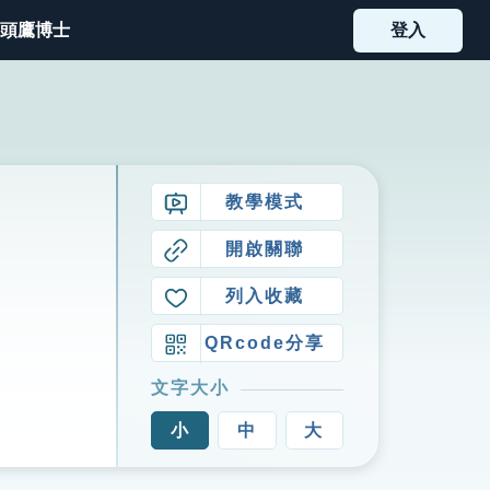
頭鷹博士
登入
教學模式
開啟關聯
列入收藏
QRcode分享
文字大小
小
中
大