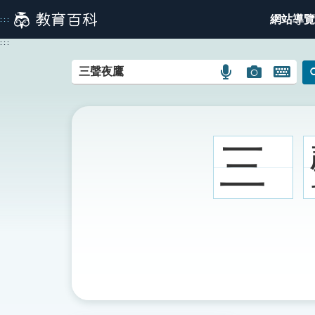
跳
網站導覽
:::
到
主
:::
要
內
語
圖
開
容
言
片
啟
搜
搜
鍵
尋
尋
盤
圖
圖
圖
三
示
示
示