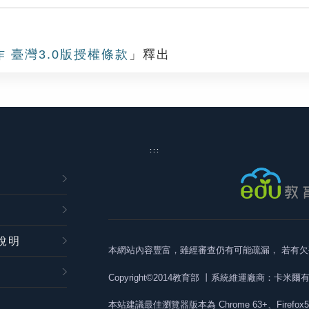
作 臺灣3.0版授權條款
」釋出
:::
說明
本網站內容豐富，雖經審查仍有可能疏漏，
若有欠
Copyright©2014教育部
丨系統維運廠商：卡米爾
本站建議最佳瀏覽器版本為
Chrome 63+、Firefox