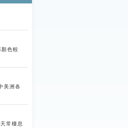
部顏色較
中美洲各
白天常棲息