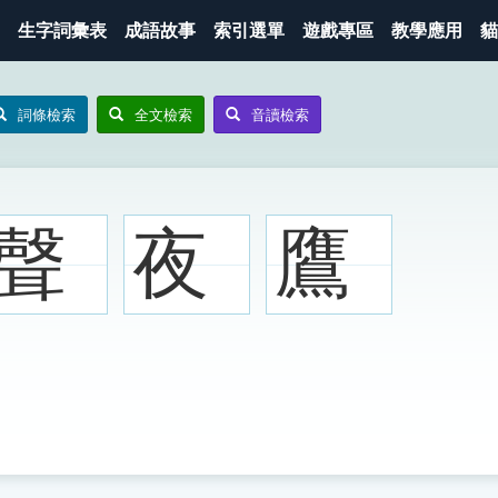
生字詞彙表
成語故事
索引選單
遊戲專區
教學應用
貓
詞條檢索
全文檢索
音讀檢索
聲
夜
鷹