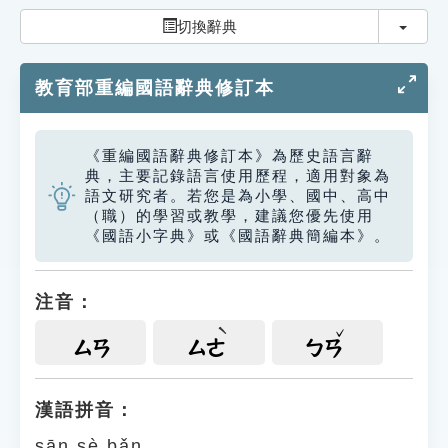
索引選單
切換
切換辭典
知識索引
教育部重編國語辭典修訂本
單字索引
生命大百科索引
《重編國語辭典修訂本》為歷史語言辭
典，主要記錄語言使用歷程，適用對象為
遊戲專區
語文研究者。若您是為小學、國中、高中
（職）的學習或教學，建議您優先使用
《國語小字典》或《國語辭典簡編本》。
教學應用
貓頭鷹博士
注音：
ㄙㄢ
ㄙㄜ
ㄅㄢ
漢語拼音：
sān sè bǎn