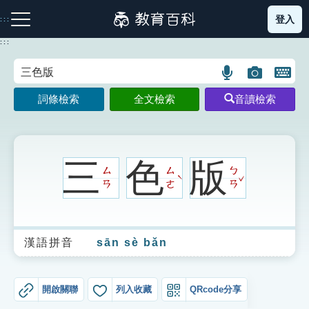
跳
登入
:::
到
主
:::
要
內
語
圖
開
容
注音索引圖示
筆畫索引圖示
部首索引表圖示
言
片
啟
詞條檢索
全文檢索
音讀檢索
搜
搜
鍵
尋
尋
盤
圖
圖
圖
示
示
示
三
色
版
ㄙ
ㄙ
ㄅ
ˇ
ˋ
ㄢ
ㄜ
ㄢ
網站導覽
漢語拼音
sān sè bǎn
生字詞彙表
成語故事
開啟關聯
列入收藏
QRcode分享