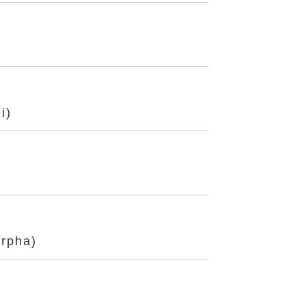
i)
rpha)