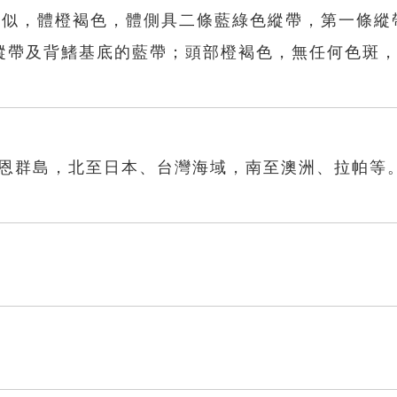
um)極類似，體橙褐色，體側具二條藍綠色縱帶，第一條
縱帶及背鰭基底的藍帶；頭部橙褐色，無任何色斑
卡恩群島，北至日本、台灣海域，南至澳洲、拉帕等