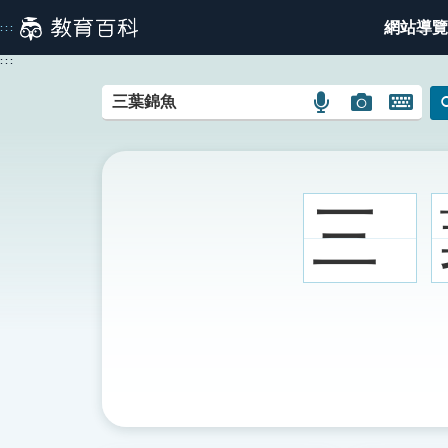
跳
網站導覽
:::
到
主
:::
要
內
語
圖
開
容
言
片
啟
搜
搜
鍵
尋
尋
盤
圖
圖
圖
三
示
示
示