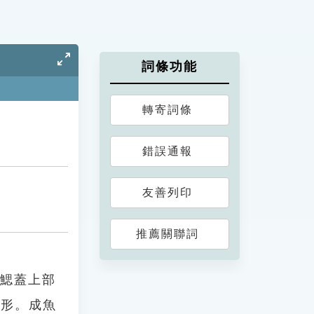
詞條功能
轉寄詞條
錯誤通報
友善列印
推薦關聯詞
僅鰓蓋上部
雙凹形。成魚