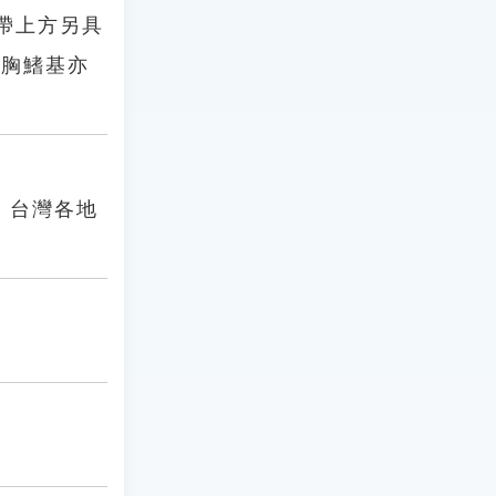
縱帶上方另具
，胸鰭基亦
。台灣各地