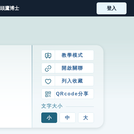
頭鷹博士
登入
教學模式
開啟關聯
列入收藏
QRcode分享
文字大小
小
中
大