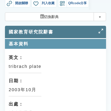
索引選單
開啟關聯
列入收藏
QRcode分享
知識索引
切換
切換辭典
單字索引
國家教育研究院辭書
生命大百科索引
基本資料
遊戲專區
英文：
教學應用
tribrach plate
貓頭鷹博士
日期：
2003年10月
出處：