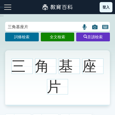
跳
登入
:::
到
主
:::
要
內
語
圖
開
容
注音索引圖示
筆畫索引圖示
部首索引表圖示
言
片
啟
詞條檢索
全文檢索
音讀檢索
搜
搜
鍵
尋
尋
盤
圖
圖
圖
示
示
示
三
角
基
座
網站導覽
片
生字詞彙表
成語故事