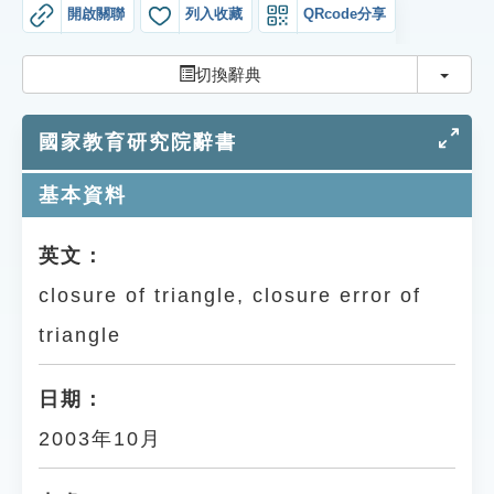
索引選單
開啟關聯
列入收藏
QRcode分享
知識索引
切換
切換辭典
單字索引
國家教育研究院辭書
生命大百科索引
基本資料
遊戲專區
英文：
教學應用
closure of triangle, closure error of
貓頭鷹博士
triangle
日期：
2003年10月