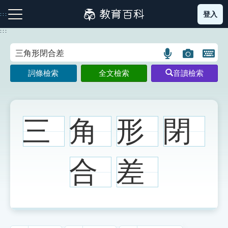
跳
登入
:::
到
主
:::
要
內
語
圖
開
容
注音索引圖示
筆畫索引圖示
部首索引表圖示
言
片
啟
詞條檢索
全文檢索
音讀檢索
搜
搜
鍵
尋
尋
盤
圖
圖
圖
示
示
示
三
角
形
閉
網站導覽
合
差
生字詞彙表
成語故事