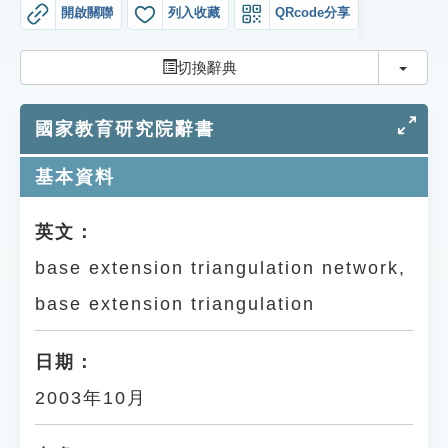
索引選單
開啟關聯
列入收藏
QRcode分享
知識索引
切換
切換辭典
單字索引
國家教育研究院辭書
生命大百科索引
基本資料
遊戲專區
英文：
教學應用
base extension triangulation network,
貓頭鷹博士
base extension triangulation
日期：
2003年10月