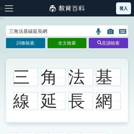
跳
登入
:::
到
主
:::
要
內
語
圖
開
容
注音索引圖示
筆畫索引圖示
部首索引表圖示
言
片
啟
詞條檢索
全文檢索
音讀檢索
搜
搜
鍵
尋
尋
盤
圖
圖
圖
示
示
示
三
角
法
基
網站導覽
線
延
長
網
生字詞彙表
成語故事