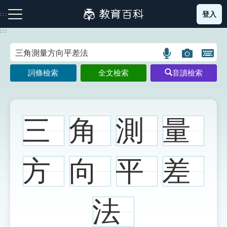
跳
登入
:::
到
主
:::
要
內
語
圖
開
容
注音索引圖示
筆畫索引圖示
部首索引表圖示
言
片
啟
詞條檢索
全文檢索
音讀檢索
搜
搜
鍵
尋
尋
盤
圖
圖
圖
示
示
示
三
角
測
量
網站導覽
方
向
平
差
生字詞彙表
法
成語故事