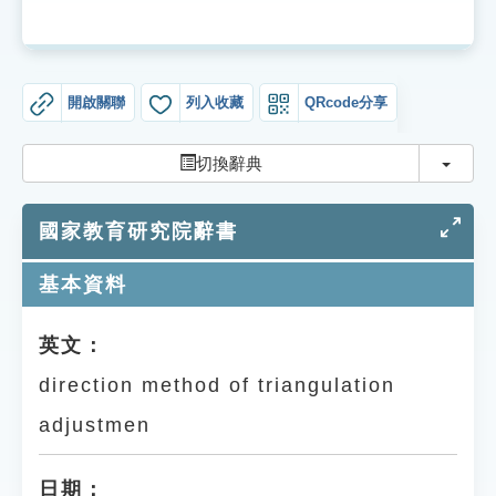
索引選單
知識索引
單字索引
開啟關聯
列入收藏
QRcode分享
生命大百科索引
切換
切換辭典
遊戲專區
國家教育研究院辭書
教學應用
基本資料
貓頭鷹博士
英文：
direction method of triangulation
adjustmen
日期：