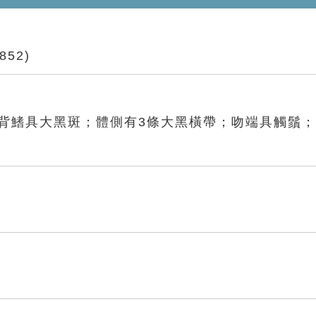
1852)
及背鰭具大黑斑；體側有3條大黑橫帶；吻端具觸鬚