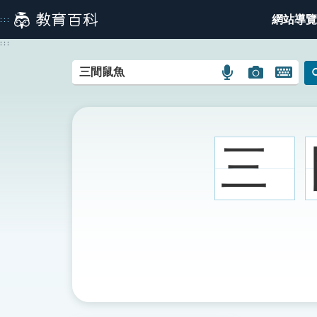
跳
網站導覽
:::
到
主
:::
要
內
語
圖
開
容
言
片
啟
搜
搜
鍵
尋
尋
盤
圖
圖
圖
三
示
示
示