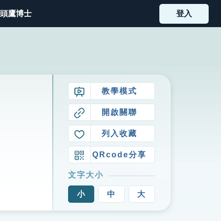
頭鷹博士
登入
教學模式
開啟關聯
列入收藏
QRcode分享
文字大小
小
中
大