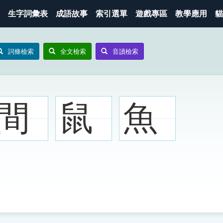
生字詞彙表
成語故事
索引選單
遊戲專區
教學應用
貓
詞條檢索
全文檢索
音讀檢索
間
鼠
魚