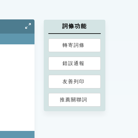
詞條功能
轉寄詞條
錯誤通報
友善列印
推薦關聯詞