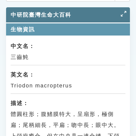
索引選單
中研院臺灣生命大百科
知識索引
單字索引
生物資訊
生命大百科索引
中文名：
三齒魨
遊戲專區
教學應用
英文名：
Triodon macropterus
貓頭鷹博士
描述：
體圓柱形；腹鰭膜特大，呈扇形，極側
扁；尾柄細長，平扁；吻中長；眼中大。