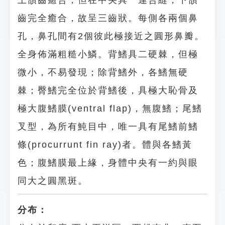
上頜齒癒合，但在中央具一連合縫，下頜
齒完全癒合，故呈三齒狀。每側各兩個鼻
孔，鼻孔間有2個彼此極接近之圓形鼻瓣。
全身佈滿粗糙小鱗。背鰭具二硬棘，但極
微小，不易發現；除背鰭外，各鰭無硬
棘；臀鰭完全位於背鰭後，具極大恥骨及
極大腹鰭膜(ventral flap)，無腹鰭；尾鰭
叉型，為所有魨目中，唯一具有尾鰭前鰭
條(procurrunt fin ray)者。體與各鰭黃
色；腹鰭膜最上緣，身體中央有一約與眼
同大之圓黑斑。
分布：