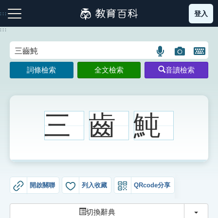
跳
登入
:::
到
主
:::
要
內
語
圖
開
容
注音索引圖示
筆畫索引圖示
部首索引表圖示
言
片
啟
詞條檢索
全文檢索
音讀檢索
搜
搜
鍵
尋
尋
盤
圖
圖
圖
示
示
示
三
齒
魨
網站導覽
生字詞彙表
開啟關聯
列入收藏
QRcode分享
成語故事
切換
切換辭典