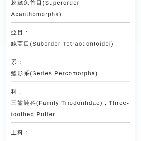
棘鰭魚首目(Superorder
Acanthomorpha)
亞目：
魨亞目(Suborder Tetraodontoidei)
系：
鱸形系(Series Percomorpha)
科：
三齒魨科(Family Triodontidae)，Three-
toothed Puffer
上科：