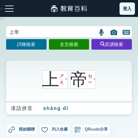
跳
登入
:::
到
主
:::
要
內
語
圖
開
容
注音索引圖示
筆畫索引圖示
部首索引表圖示
言
片
啟
詞條檢索
全文檢索
音讀檢索
搜
搜
鍵
尋
尋
盤
圖
圖
圖
示
示
示
上
帝
ㄕ
ㄉ
ˋ
ˋ
ㄤ
ㄧ
網站導覽
漢語拼音
shàng dì
生字詞彙表
成語故事
開啟關聯
列入收藏
QRcode分享