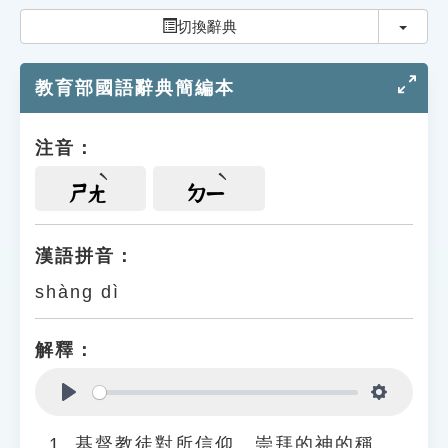
索引選單
切換
切換辭典
知識索引
教育部國語辭典簡編本
單字索引
生命大百科索引
注音：
遊戲專區
ㄕㄤ
ㄉㄧ
教學應用
漢語拼音：
shàng dì
貓頭鷹博士
解釋：
Play
Settings
基督教徒對所信仰、崇拜的神的稱