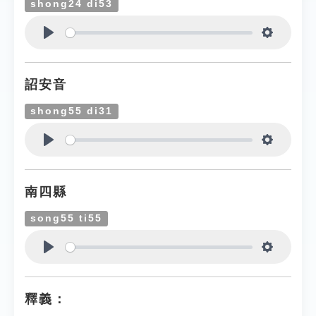
shong24 di53
Play
Settings
詔安音
shong55 di31
Play
Settings
南四縣
song55 ti55
Play
Settings
釋義：