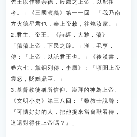
先王以作樂崇德，殷薦之上帝，以配祖
考。」《三國演義》第一一回：「我乃南
方火德星君也，奉上帝敕，往燒汝家。」
2.君主、帝王。《詩經．大雅．蕩》：
「蕩蕩上帝，下民之辟。」漢．毛亨．
傳：「上帝，以託君王也。」《後漢書．
卷六七．黨錮列傳．李膺》：「頃聞上帝
震怒，貶黜鼎臣。」
3.基督教徒稱所信仰、崇拜的神為上帝。
《文明小史》第三八回：「黎教士說聲：
『可憐好好的人，把他捉來當禽獸看待，
這還對得住上帝嗎？』」