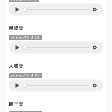
Play
Settings
海陸音
shong33 di11
Play
Settings
大埔音
shong53 di53
Play
Settings
饒平音